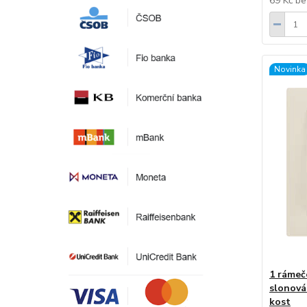
69 Kč
be
Novinka
1 ráme
slonová
kost