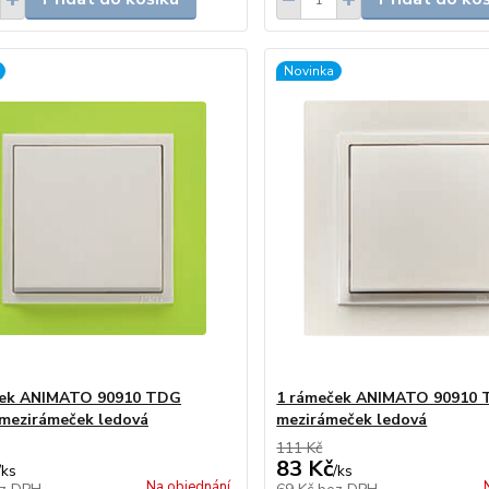
Novinka
ček ANIMATO 90910 TDG
1 rámeček ANIMATO 90910 T
 mezirámeček ledová
mezirámeček ledová
111 Kč
83 Kč
/
ks
/
ks
Na objednání