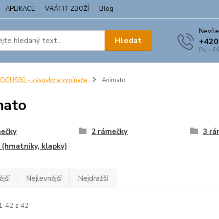
APLIKACE
VRÁTIT ZBOŽÍ
Blog
Nevíte
Hledat
+420
Po - Pá
OGUS90 - zásuvky a vypínače
Animato
mato
mečky
2 rámečky
3 rá
 (hmatníky, klapky)
jší
Nejlevnější
Nejdražší
1-42 z 42