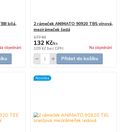
BB bílá,
2 rámeček ANIMATO 90920 TBS vínová,
mezirámeček šedá
177 Kč
132 Kč
/
ks
Na objednání
Na objednání
109 Kč
bez DPH
šíku
Přidat do košíku
Novinka