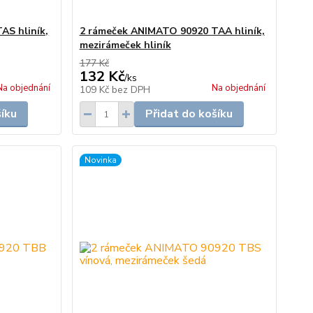
AS hliník,
2 rámeček ANIMATO 90920 TAA hliník,
mezirámeček hliník
177 Kč
132 Kč
/
ks
Na objednání
Na objednání
109 Kč
bez DPH
šíku
Přidat do košíku
Novinka