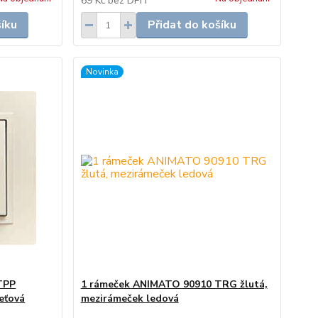
69 Kč
bez DPH
šíku
Přidat do košíku
Novinka
TPP
1 rámeček ANIMATO 90910 TRG žlutá,
eťová
mezirámeček ledová