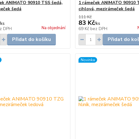
ek ANIMATO 90910 TSS šedá,
1 rámeček ANIMATO 90910 
eček šedá
cihlová, mezirámeček šedá
111 Kč
83 Kč
/
ks
/
ks
Na objednání
z DPH
69 Kč
bez DPH
Přidat do košíku
Přidat do ko
Novinka