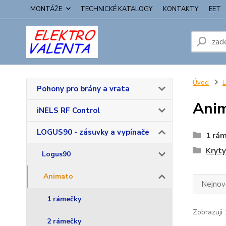
MONTÁŽE
TECHNICKÉ KATALOGY
KONTAKTY
EET
Úvod
L
Pohony pro brány a vrata
Ani
iNELS RF Control
LOGUS90 - zásuvky a vypínače
1 rá
Kryty
Logus90
Animato
Nejnově
1 rámečky
Zobrazuji 
2 rámečky