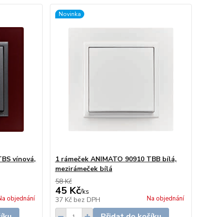
Novinka
BS vínová,
1 rámeček ANIMATO 90910 TBB bílá,
mezirámeček bílá
58 Kč
45 Kč
/
ks
Na objednání
Na objednání
37 Kč
bez DPH
šíku
Přidat do košíku