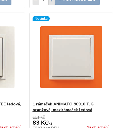
Novinka
EE ledová,
1 rámeček ANIMATO 90910 TJG
oranžová, mezirámeček ledová
111 Kč
83 Kč
/
ks
Na objednání
Na objednání