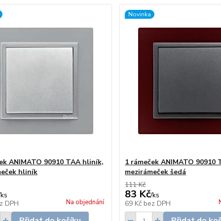
Novinka
ek ANIMATO 90910 TAA hliník,
1 rámeček ANIMATO 90910 T
eček hliník
mezirámeček šedá
111 Kč
83 Kč
/
ks
/
ks
Na objednání
z DPH
69 Kč
bez DPH
Přidat do košíku
Přidat do ko