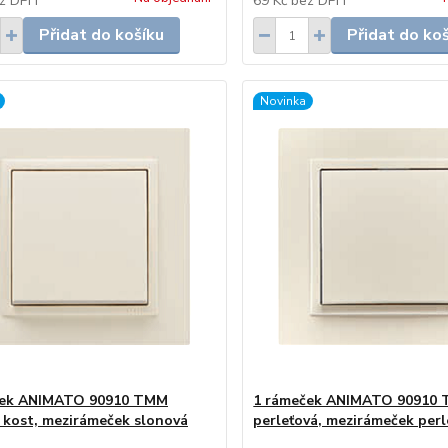
z DPH
69 Kč
bez DPH
Přidat do košíku
Přidat do ko
Novinka
ček ANIMATO 90910 TMM
1 rámeček ANIMATO 90910 
 kost, mezirámeček slonová
perleťová, mezirámeček perl