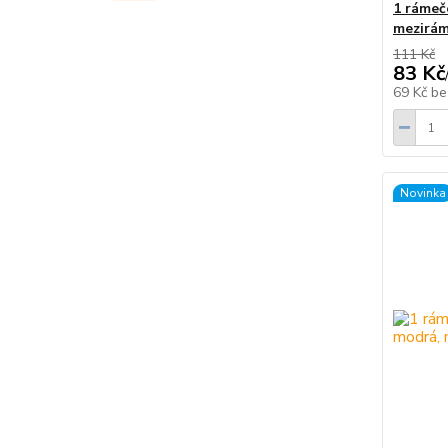
1 rámeč
mezirám
111 Kč
83 Kč
69 Kč
be
Novinka