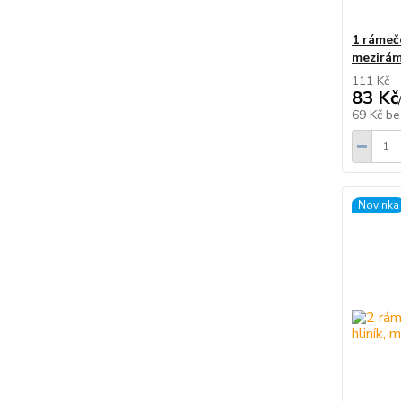
1 ráme
mezirám
111 Kč
83 Kč
69 Kč
be
Novinka