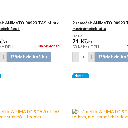
ek ANIMATO 90920 TAS hliník,
2 rámeček ANIMATO 90920 T
eček šedá
mezirámeček bílá
92 Kč
č
71 Kč
/
ks
/
ks
Na objednání
ez DPH
59 Kč
bez DPH
Přidat do košíku
Přidat do ko
Novinka