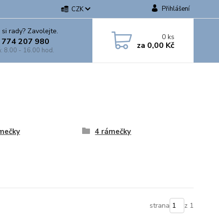
Přihlášení
CZK
 si rady? Zavolejte.
0
ks
 774 207 980
za
0,00 Kč
: 8.00 - 16.00 hod.
mečky
4 rámečky
strana
z 1