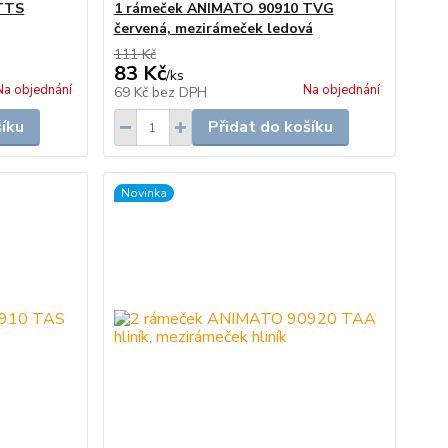
TTS
1 rámeček ANIMATO 90910 TVG
červená, mezirámeček ledová
111 Kč
83 Kč
/
ks
Na objednání
Na objednání
69 Kč
bez DPH
šíku
Přidat do košíku
Novinka