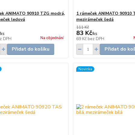
ček ANIMATO 90910 TZG modrá,
1 rámeček ANIMATO 90910 T
eček ledová
mezirámeček šedá
111 Kč
83 Kč
/
ks
/
ks
Na objednání
z DPH
69 Kč
bez DPH
Přidat do košíku
Přidat do ko
Novinka