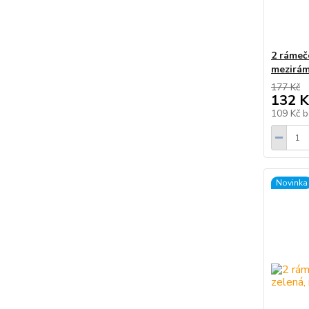
2 rámeč
mezirám
177 Kč
132 K
109 Kč
b
Novinka