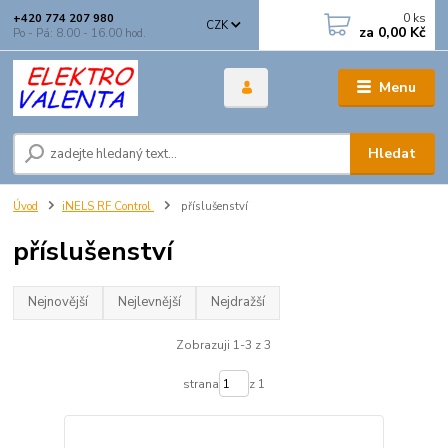
0
ks
+420 774 207 980
CZK
za
0,00 Kč
Po - Pá: 8.00 - 16.00 hod.
Menu
Hledat
Úvod
iNELS RF Control
příslušenství
příslušenství
Nejnovější
Nejlevnější
Nejdražší
Zobrazuji 1-3 z 3
strana
z 1