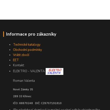
Informace pro zákazníky
Technické katalogy
Obchodní podmínky
Vrátit zboží
EET
Kontakt:
ELEKTRO - VALENTA
Roman Valenta
Nové Zámky 35
289 33 Křinec
IČO: 68870248 DIČ: CZ6707191810
(Po předchozí domluvě je možný osobní odběr objednaného