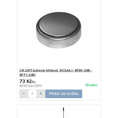
CR 2477 baterie lithiová, 3V/1Ah (- RFIM-20B -
RFTI-10B)
73 Kč
/
ks
Skladem
60 Kč
bez DPH
Přidat do košíku