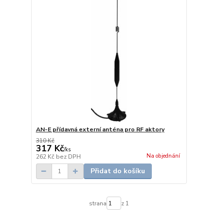
AN-E přídavná externí anténa pro RF aktory
310 Kč
317 Kč
/
ks
Na objednání
262 Kč
bez DPH
Přidat do košíku
strana
z 1