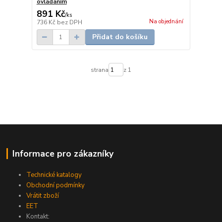
ovládáním
891 Kč
/
ks
Na objednání
736 Kč
bez DPH
Přidat do košíku
strana
z 1
Informace pro zákazníky
Technické katalogy
Obchodní podmínky
Vrátit zboží
EET
Kontakt: