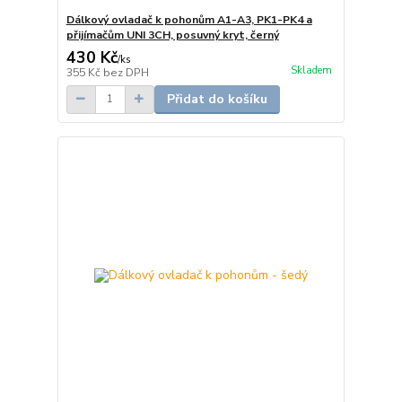
Dálkový ovladač k pohonům A1-A3, PK1-PK4 a
přijímačům UNI 3CH, posuvný kryt, černý
430 Kč
/
ks
Skladem
355 Kč
bez DPH
Přidat do košíku