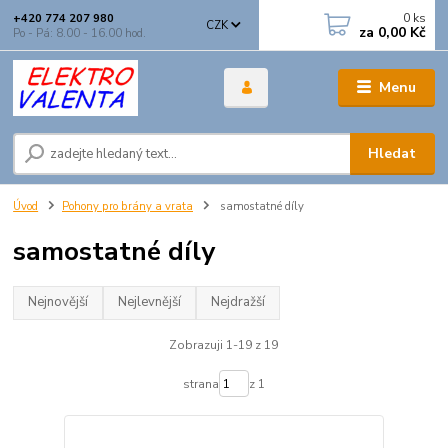
0
ks
+420 774 207 980
CZK
za
0,00 Kč
Po - Pá: 8.00 - 16.00 hod.
Menu
Hledat
Úvod
Pohony pro brány a vrata
samostatné díly
samostatné díly
Nejnovější
Nejlevnější
Nejdražší
Zobrazuji 1-19 z 19
strana
z 1