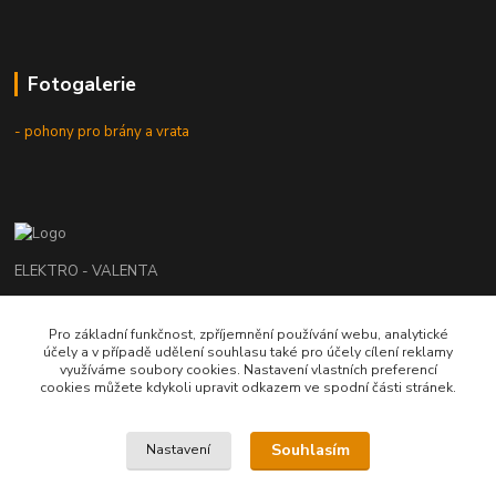
Fotogalerie
- pohony pro brány a vrata
ELEKTRO - VALENTA
Roman Valenta
Pro základní funkčnost, zpříjemnění používání webu, analytické
+420 774 207 980
účely a v případě udělení souhlasu také pro účely cílení reklamy
Po - Pá: 8.00 - 16.00 hod.
využíváme soubory cookies. Nastavení vlastních preferencí
cookies můžete kdykoli upravit odkazem ve spodní části stránek.
info@elektrovalenta.cz
Souhlasím
Nastavení