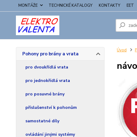
MONTÁŽE
TECHNICKÉ KATALOGY
KONTAKTY
EET
Úvod
P
Pohony pro brány a vrata
návo
pro dvoukřídlá vrata
pro jednokřídlá vrata
pro posuvné brány
příslušenství k pohonům
samostatné díly
ovládání jinými systémy