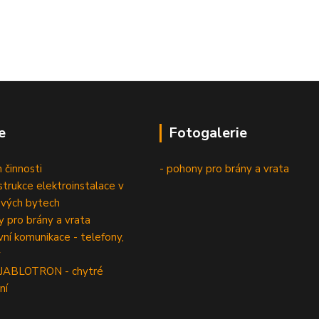
e
Fotogalerie
 činnosti
- pohony pro brány a vrata
trukce elektroinstalace v
vých bytech
 pro brány a vrata
í komunikace - telefony,
y
 JABLOTRON - chytré
ní