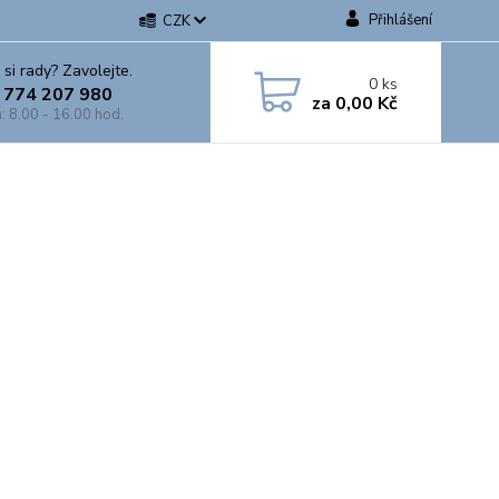
Přihlášení
CZK
 si rady? Zavolejte.
0
ks
 774 207 980
za
0,00 Kč
: 8.00 - 16.00 hod.