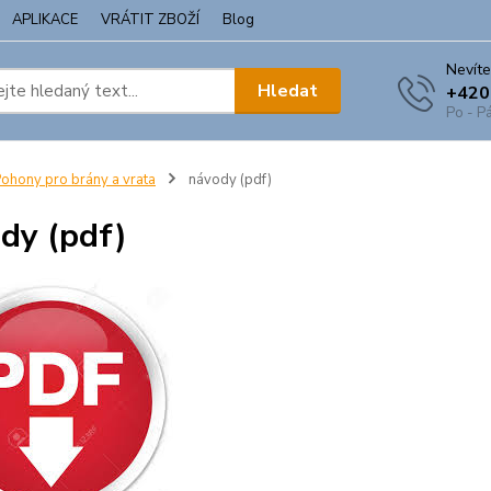
APLIKACE
VRÁTIT ZBOŽÍ
Blog
Nevíte
Hledat
+420
Po - Pá
ohony pro brány a vrata
návody (pdf)
dy (pdf)