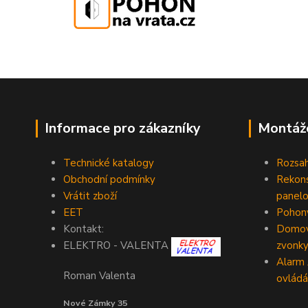
Informace pro zákazníky
Montáž
Technické katalogy
Rozsah
Obchodní podmínky
Rekons
Vrátit zboží
panelo
EET
Pohony
Kontakt:
Domovn
zvonk
ELEKTRO - VALENTA
Alarm
Roman Valenta
ovládá
Nové Zámky 35