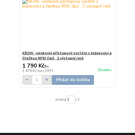
KB2W -venkovní přístupový systém s klávesnicí a
čtečkou RFID čipů , 2 výstupní relé
1 790 Kč
/
ks
Skladem
1 479 Kč
bez DPH
Přidat do košíku
strana
z 1