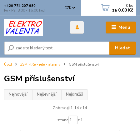
0
ks
+420 774 207 980
CZK
za
0,00 Kč
Po - Pá: 8.00 - 16.00 hod.
Menu
Hledat
Úvod
GSM klíče - relé - alarmy
GSM příslušenství
GSM příslušenství
Nejnovější
Nejlevnější
Nejdražší
Zobrazuji 1-14 z 14
strana
z 1