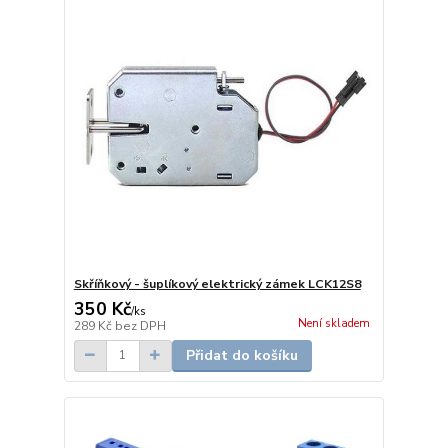
Skříňkový - šuplíkový elektrický zámek LCK12S8
350 Kč
/
ks
Není skladem
289 Kč
bez DPH
Přidat do košíku