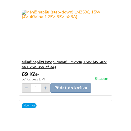
Měnič napětí (step-down) LM2596, 15W (4V-40V
na 1.25V-35V až 3A)
69 Kč
/
ks
Skladem
57 Kč
bez DPH
Přidat do košíku
Novinka