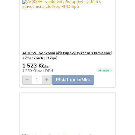
ACK3W -venkovní přístupový systém s klávesnicí
a čtečkou RFID čipů
1 523 Kč
/
ks
Skladem
1 259 Kč
bez DPH
Přidat do košíku