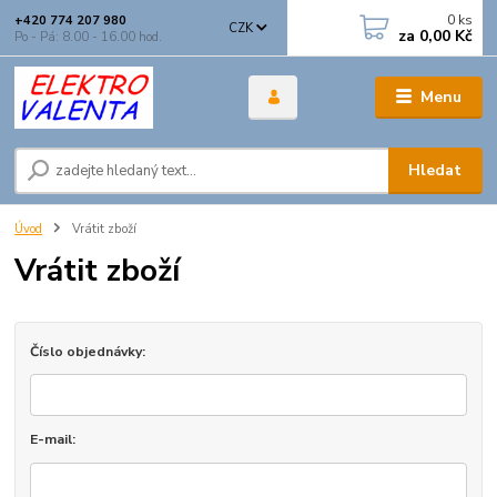
0
ks
+420 774 207 980
CZK
za
0,00 Kč
Po - Pá: 8.00 - 16.00 hod.
Menu
Hledat
Úvod
Vrátit zboží
Vrátit zboží
Číslo objednávky:
E-mail: