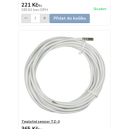
221 Kč
/
ks
Skladem
183 Kč
bez DPH
Přidat do košíku
Teplotní senzor TZ-3
365 Kč