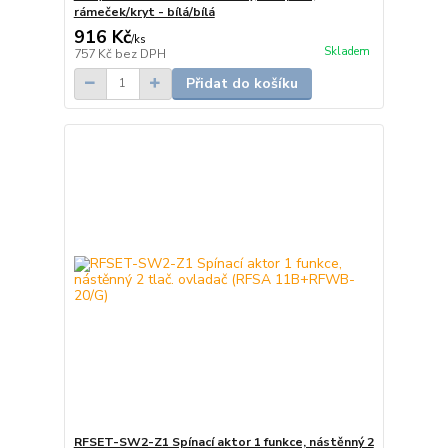
rámeček/kryt - bílá/bílá
916 Kč
/
ks
Skladem
757 Kč
bez DPH
Přidat do košíku
RFSET-SW2-Z1 Spínací aktor 1 funkce, nástěnný 2