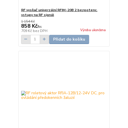
RF vysílač univerzální RFIM-20B 2 bezpotenc.
vstupy na RF signál
1 154 Kč
858 Kč
/
ks
Výroba ukončena
709 Kč
bez DPH
Přidat do košíku