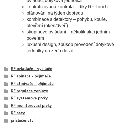
ovladač, dotyková jednotka
centralizovaná kontrola – díky RF Touch
plánování na týden dopředu
kombinace s detektory – pohybu, kouře,
otevření (oken/dveří)
skupinové ovládání – několik akcí jedním
povelem
luxusní design, způsob provedení dotykové
jednotky na zeď i do zdi
RF ovladače - vysílače
RF spínače - přijímače
RF stmívače - přijímače
RF regulace teploty
RF systémové prvky
RF monitorovací prvky
RF sety
příslušenství