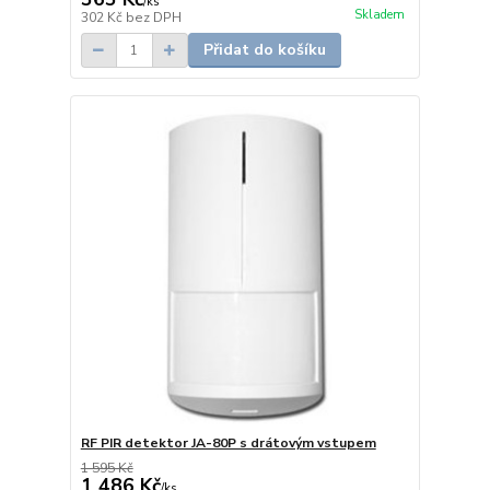
/
ks
Skladem
302 Kč
bez DPH
Přidat do košíku
RF PIR detektor JA-80P s drátovým vstupem
1 595 Kč
1 486 Kč
/
ks