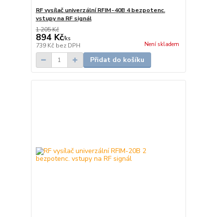
RF vysílač univerzální RFIM-40B 4 bezpotenc.
vstupy na RF signál
1 205 Kč
894 Kč
/
ks
Není skladem
739 Kč
bez DPH
Přidat do košíku