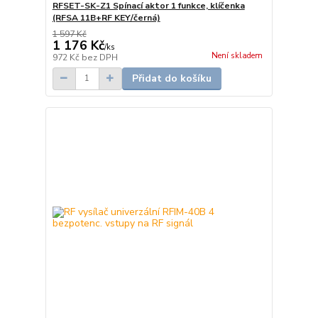
RFSET-SK-Z1 Spínací aktor 1 funkce, klíčenka
(RFSA 11B+RF KEY/černá)
1 597 Kč
1 176 Kč
/
ks
Není skladem
972 Kč
bez DPH
Přidat do košíku