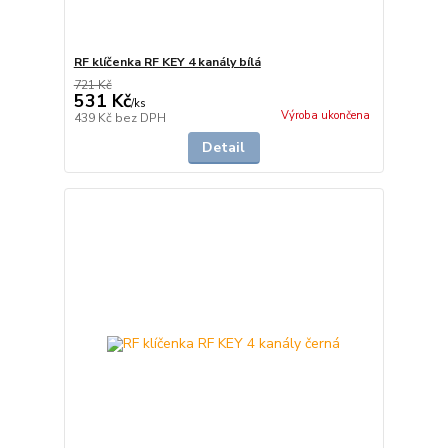
RF klíčenka RF KEY 4 kanály bílá
721 Kč
531 Kč
/
ks
Výroba ukončena
439 Kč
bez DPH
Detail