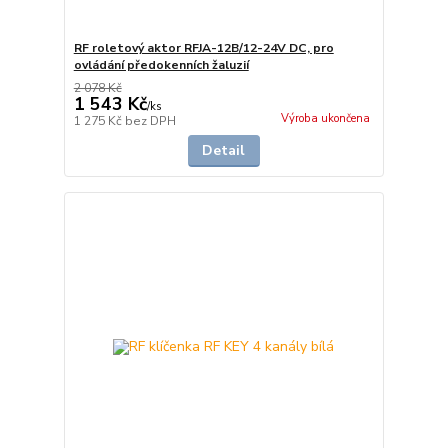
RF roletový aktor RFJA-12B/12-24V DC, pro
ovládání předokenních žaluzií
2 078 Kč
1 543 Kč
/
ks
Výroba ukončena
1 275 Kč
bez DPH
Detail