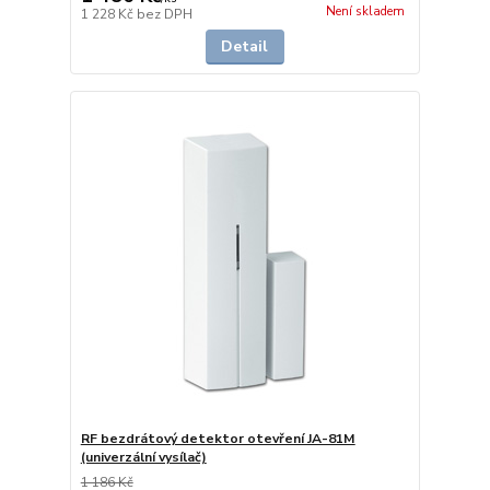
Není skladem
1 228 Kč
bez DPH
Detail
RF bezdrátový detektor otevření JA-81M
(univerzální vysílač)
1 186 Kč