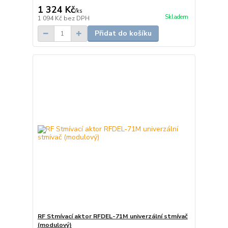
1 324 Kč
/
ks
Skladem
1 094 Kč
bez DPH
Přidat do košíku
RF Stmívací aktor RFDEL-71M univerzální stmívač
(modulový)