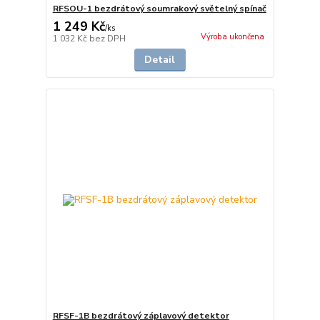
RFSOU-1 bezdrátový soumrakový světelný spínač
1 249 Kč
/
ks
Výroba ukončena
1 032 Kč
bez DPH
Detail
RFSF-1B bezdrátový záplavový detektor