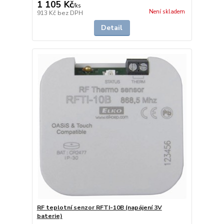
1 105 Kč
/
ks
Není skladem
913 Kč
bez DPH
Detail
RF teplotní senzor RFTI-10B (napájení 3V
baterie)