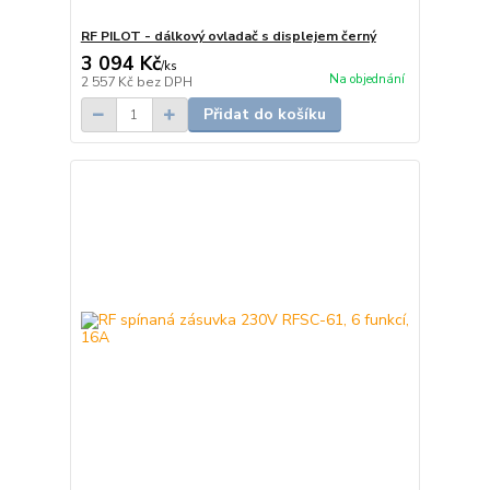
RF PILOT - dálkový ovladač s displejem černý
3 094 Kč
/
ks
Na objednání
2 557 Kč
bez DPH
Přidat do košíku