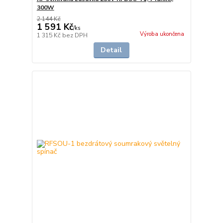
300W
2 144 Kč
1 591 Kč
/
ks
Výroba ukončena
1 315 Kč
bez DPH
Detail