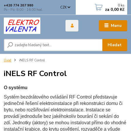
0
ks
+420 774 207 980
CZK
za
0,00 Kč
Po - Pá: 8.00 - 16.00 hod.
Menu
Hledat
Úvod
iNELS RF Control
iNELS RF Control
O systému
Systém bezdrátového ovládání RF Control představuje
jedinečné řešení elektroinstalace při rekonstrukci domu či
bytu, nebo rozšiřování elektroinstalace. Instalace se
provádí jednoduše bez jakéhokoliv bourání či sekání do
zdí. Jednotky (aktory) se mohou instalovat přímo do vhodné
instalační krabice, do krytu osvětlení, rozvaděče a všude