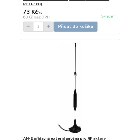
RFTI-10B)
73 Kč
/
ks
Skladem
60 Kč
bez DPH
Přidat do košíku
AN-E přídavná externí anténa pro RF aktory