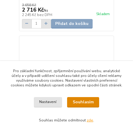
3 658 Kč
2 716 Kč
/
ks
Skladem
2 245 Kč
bez DPH
Přidat do košíku
Pro základní funkčnost, zpříjemnění používání webu, analytické
účely a v případě udělení souhlasu také pro účely cílení reklamy
využíváme soubory cookies. Nastavení vlastních preferencí
cookies můžete kdykoli upravit odkazem ve spodní části stránek.
Souhlasím
Nastavení
Souhlas můžete odmítnout
zde
.
RFDA-73M/RGB stmívací aktor pro LED