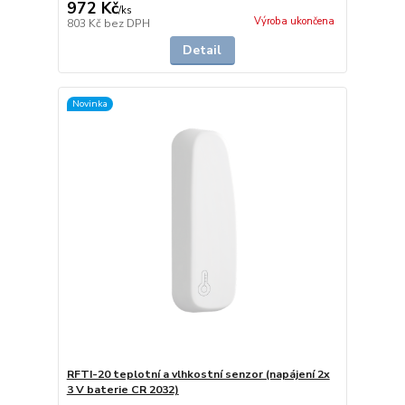
972 Kč
/
ks
Výroba ukončena
803 Kč
bez DPH
Detail
Novinka
RFTI-20 teplotní a vlhkostní senzor (napájení 2x
3 V baterie CR 2032)