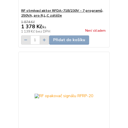
RF stmívací aktor RFDA-71B/230V - 7 programů,
250VA, pro R,L,C zátěže
1 874 Kč
1 378 Kč
/
ks
Není skladem
1 139 Kč
bez DPH
Přidat do košíku