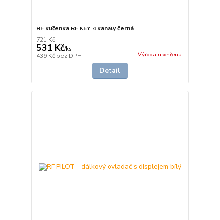
RF klíčenka RF KEY 4 kanály černá
721 Kč
531 Kč
/
ks
Výroba ukončena
439 Kč
bez DPH
Detail