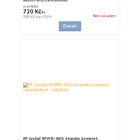
1 274 Kč
720 Kč
/
ks
Není skladem
595 Kč
bez DPH
Detail
RF vysílač RFWB-40/G 4 kanály, komplet,