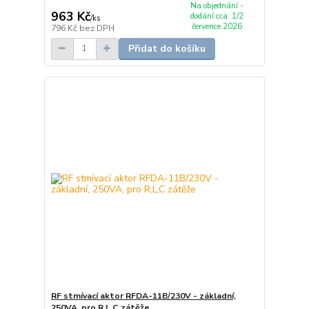
Na objednání -
963 Kč
dodání cca. 1/2
/
ks
července 2026
796 Kč
bez DPH
Přidat do košíku
RF stmívací aktor RFDA-11B/230V - základní,
250VA, pro R,L,C zátěže