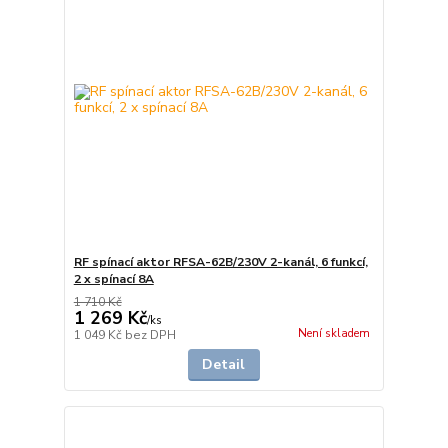
RF spínací aktor RFSA-62B/230V 2-kanál, 6 funkcí,
2 x spínací 8A
1 710 Kč
1 269 Kč
/
ks
Není skladem
1 049 Kč
bez DPH
Detail