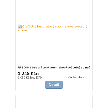
RFSOU-1 bezdrátový soumrakový světelný spínač
1 249 Kč
/
ks
Výroba ukončena
1 032 Kč
bez DPH
Detail