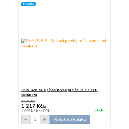
Novinka
RFJA-32B-SL Spínací prvek pro žaluzie s ext.
vstupem
1 640 Kč
1 217 Kč
/
ks
Skladem
1 006 Kč
bez DPH
Přidat do košíku