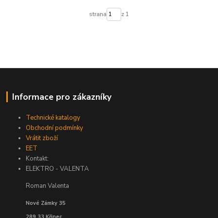
strana
z 1
Informace pro zákazníky
Technické katalogy
Obchodní podmínky
Vrátit zboží
EET
Kontakt:
ELEKTRO - VALENTA
Roman Valenta
Nové Zámky 35
289 33 Křinec