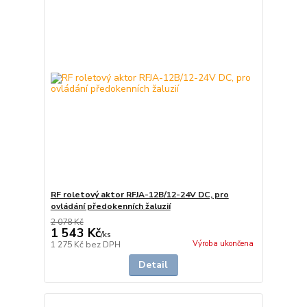
RF roletový aktor RFJA-12B/12-24V DC, pro
ovládání předokenních žaluzií
2 078 Kč
1 543 Kč
/
ks
Výroba ukončena
1 275 Kč
bez DPH
Detail