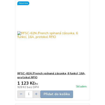
Novinka
RFSC-61N /French spínaná zásuvka, 6 funkcí, 16A,
protokol RFIO
1 123 Kč
/
ks
Skladem
928 Kč
bez DPH
Přidat do košíku