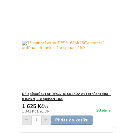
RF spínací aktor RFSA-61M/230V externí anténa -
6 funkcí, 1 x spínací 16A
1 625 Kč
/
ks
Skladem
1 343 Kč
bez DPH
Přidat do košíku