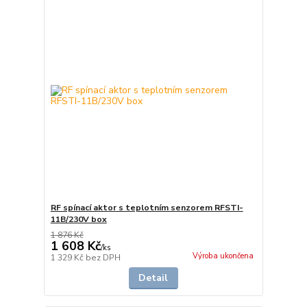
RF spínací aktor s teplotním senzorem RFSTI-
11B/230V box
1 876 Kč
1 608 Kč
/
ks
Výroba ukončena
1 329 Kč
bez DPH
Detail