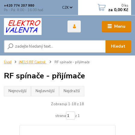
0
ks
+420 774 207 980
CZK
za
0,00 Kč
Po - Pá: 8.00 - 16.00 hod.
Menu
Hledat
Úvod
iNELS RF Control
RF spínače - přijímače
RF spínače - přijímače
Nejnovější
Nejlevnější
Nejdražší
Zobrazuji 1-18 z 18
strana
z 1