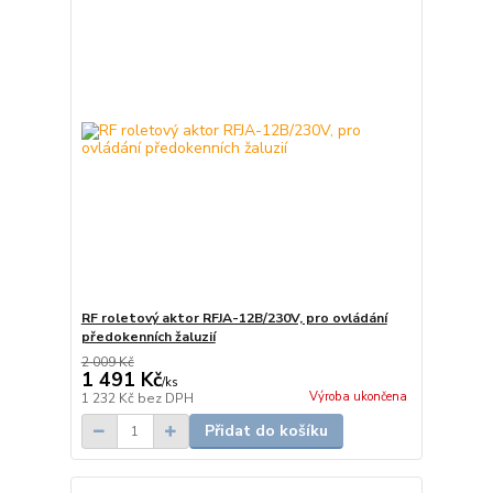
RF roletový aktor RFJA-12B/230V, pro ovládání
předokenních žaluzií
2 009 Kč
1 491 Kč
/
ks
Výroba ukončena
1 232 Kč
bez DPH
Přidat do košíku