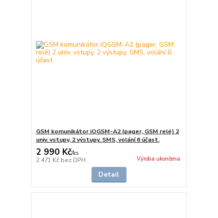
GSM komunikátor iQGSM-A2 (pager, GSM relé) 2
univ. vstupy, 2 výstupy. SMS, volání 6 účast.
2 990 Kč
/
ks
Výroba ukončena
2 471 Kč
bez DPH
Detail