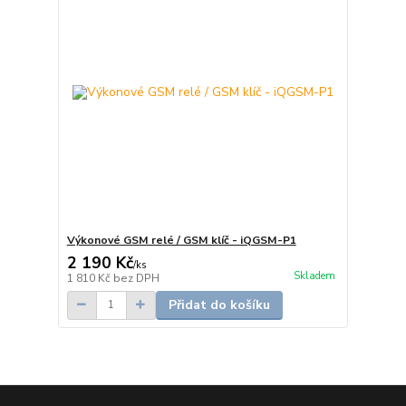
Výkonové GSM relé / GSM klíč - iQGSM-P1
2 190 Kč
/
ks
Skladem
1 810 Kč
bez DPH
Přidat do košíku