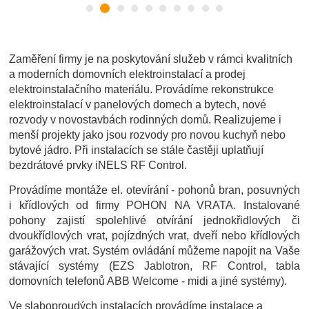
Zaměření firmy je na poskytování služeb v rámci kvalitních
a moderních domovních elektroinstalací a prodej
elektroinstalačního materiálu. Provádíme rekonstrukce
elektroinstalací v panelových domech a bytech, nové
rozvody v novostavbách rodinných domů. Realizujeme i
menší projekty jako jsou rozvody pro novou kuchyň nebo
bytové jádro. Při instalacích se stále častěji uplatňují
bezdrátové prvky iNELS RF Control.
Provádíme montáže el. otevírání - pohonů bran, posuvných
i křídlových od firmy POHON NA VRATA. Instalované
pohony zajistí spolehlivé otvírání jednokřidlových či
dvoukřídlových vrat, pojízdných vrat, dveří nebo křídlových
garážových vrat. Systém ovládání můžeme napojit na Vaše
stávající systémy (EZS Jablotron, RF Control, tabla
domovních telefonů ABB Welcome - midi a jiné systémy).
Ve slaboproudých instalacích provádíme instalace a