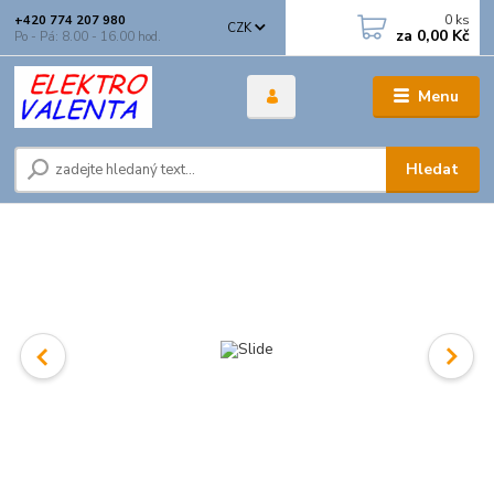
0
ks
+420 774 207 980
CZK
za
0,00 Kč
Po - Pá: 8.00 - 16.00 hod.
Menu
Hledat