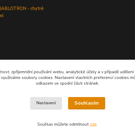
y
 JABLOTRON - chytré
ní
čnost, zpříjemnění používání webu, analytické účely a v případě udělení
y využíváme soubory cookies. Nastavení vlastních preferencí cookies mů
odkazem ve spodní části stránek.
Souhlasím
Nastavení
Souhlas můžete odmítnout
zde
.