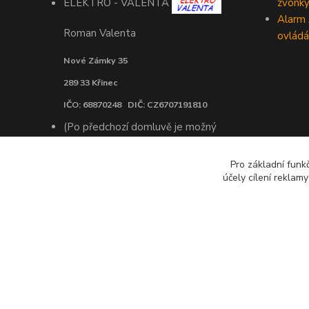
zvonk
ELEKTRO - VALENTA
Alarm
Roman Valenta
ovládá
Nové Zámky 35
289 33 Křinec
IČO: 68870248 DIČ: CZ6707191810
(Po předchozí domluvě je možný
osobní odběr objednaného zboží v
Praze)
Pro základní funk
účely cílení reklam