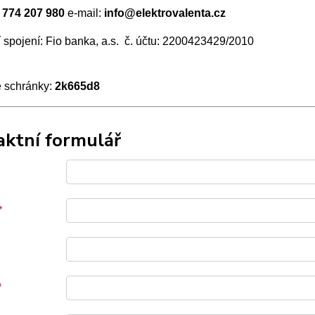
 774 207 980
e-mail:
info@elektrovalenta.cz
 spojení: Fio banka, a.s. č. účtu: 2200423429/2010
é schránky:
2k665d8
aktní formulář
*
*