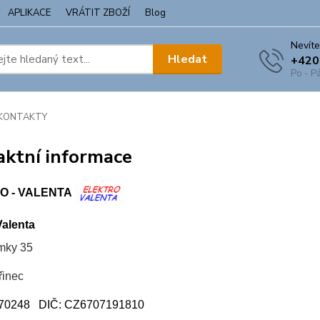
APLIKACE
VRÁTIT ZBOŽÍ
Blog
Nevíte
Hledat
+420
Po - Pá
KONTAKTY
aktní informace
O - VALENTA
alenta
mky 35
řinec
870248 DIČ: CZ6707191810