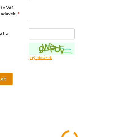
te Váš
žadavek:
*
xt z
*
jiný obrázek