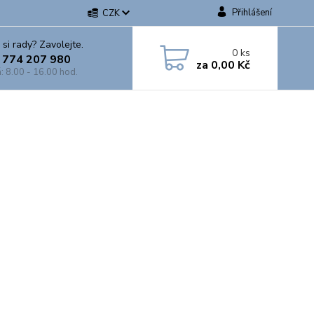
Přihlášení
CZK
 si rady? Zavolejte.
0
ks
 774 207 980
za
0,00 Kč
: 8.00 - 16.00 hod.