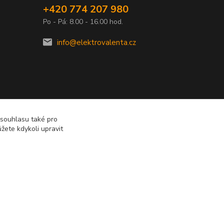
+420 774 207 980
Po - Pá: 8.00 - 16.00 hod.
info@elektrovalenta.cz
 souhlasu také pro
žete kdykoli upravit
Vytvořeno na
Eshop-rychle.cz