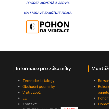
PRODEJ, MONTÁŽ
A
SERVIS
NA MORAVĚ
ZAJIŠŤUJE FIRMA:
Informace pro zákazníky
Montáž
Technické katalogy
Rozsah
Obchodní podmínky
Rekons
Vrátit zboží
panelo
EET
Pohony
Kontakt:
Domovn