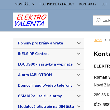
MONTÁŽE
TECHNICKÉ KATALOGY
KONTAKTY
EET
Úvod
Pohony pro brány a vrata
Kont
iNELS RF Control
LOGUS90 - zásuvky a vypínače
ELEKTR
Alarm JABLOTRON
Roman V
Nové Zá
Domovní audio/video telefony
289 33 K
GSM klíče - relé - alarmy
IČO: 68
Modulové přístroje na DIN lištu