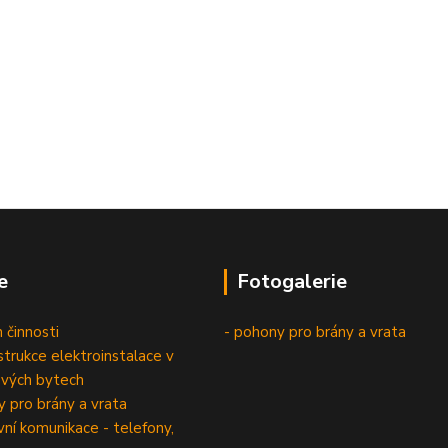
e
Fotogalerie
 činnosti
- pohony pro brány a vrata
trukce elektroinstalace v
vých bytech
 pro brány a vrata
í komunikace - telefony,