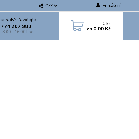
Přihlášení
CZK
 si rady? Zavolejte.
0
ks
 774 207 980
za
0,00 Kč
: 8.00 - 16.00 hod.