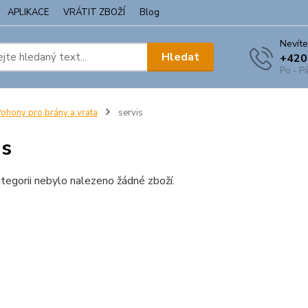
APLIKACE
VRÁTIT ZBOŽÍ
Blog
Nevíte
Hledat
+420
Po - Pá
ohony pro brány a vrata
servis
is
tegorii nebylo nalezeno žádné zboží.