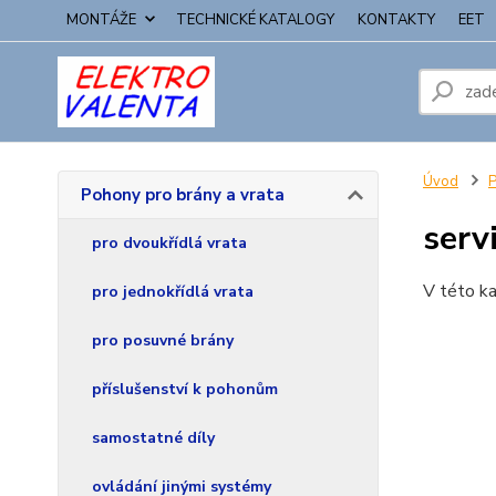
MONTÁŽE
TECHNICKÉ KATALOGY
KONTAKTY
EET
Úvod
P
Pohony pro brány a vrata
serv
pro dvoukřídlá vrata
V této ka
pro jednokřídlá vrata
pro posuvné brány
příslušenství k pohonům
samostatné díly
ovládání jinými systémy