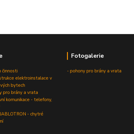
e
Fotogalerie
 činnosti
- pohony pro brány a vrata
trukce elektroinstalace v
vých bytech
 pro brány a vrata
í komunikace - telefony,
y
 JABLOTRON - chytré
ní