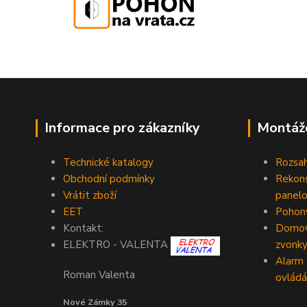
Informace pro zákazníky
Montáž
Technické katalogy
Rozsah
Obchodní podmínky
Rekons
Vrátit zboží
panelo
EET
Pohony
Kontakt:
Domovn
zvonk
ELEKTRO - VALENTA
Alarm
Roman Valenta
ovládá
Nové Zámky 35