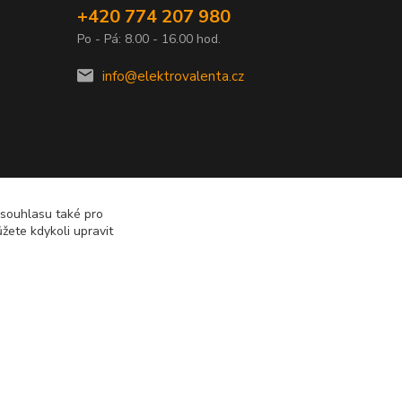
+420 774 207 980
Po - Pá: 8.00 - 16.00 hod.
info@elektrovalenta.cz
 souhlasu také pro
žete kdykoli upravit
Vytvořeno na
Eshop-rychle.cz