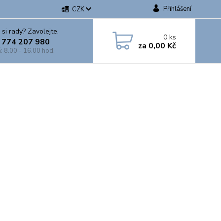
Přihlášení
CZK
 si rady? Zavolejte.
0
ks
 774 207 980
za
0,00 Kč
: 8.00 - 16.00 hod.