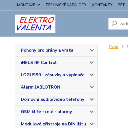
MONTÁŽE
TECHNICKÉ KATALOGY
KONTAKTY
EET
Úvod
Pohony pro brány a vrata
iNELS RF Control
LOGUS90 - zásuvky a vypínače
Alarm JABLOTRON
Domovní audio/video telefony
GSM klíče - relé - alarmy
Modulové přístroje na DIN lištu