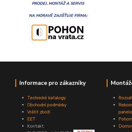
PRODEJ, MONTÁŽ
A
SERVIS
NA MORAVĚ
ZAJIŠŤUJE FIRMA:
Informace pro zákazníky
Montáž
Technické katalogy
Rozsah
Obchodní podmínky
Rekons
Vrátit zboží
panelo
EET
Pohony
Kontakt:
Domovn