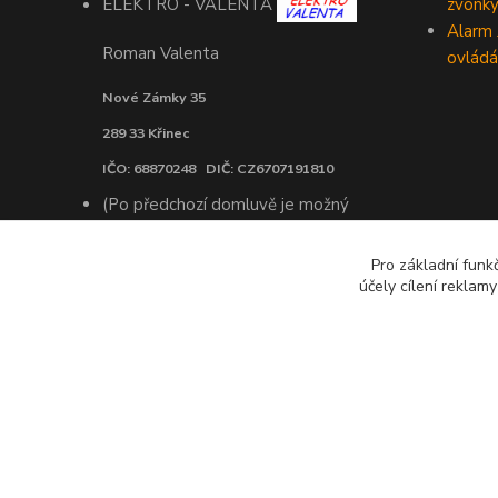
zvonk
ELEKTRO - VALENTA
Alarm
Roman Valenta
ovládá
Nové Zámky 35
289 33 Křinec
IČO: 68870248 DIČ: CZ6707191810
(Po předchozí domluvě je možný
osobní odběr objednaného zboží v
Praze)
Pro základní funk
účely cílení reklam