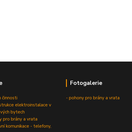
e
Fotogalerie
 činnosti
- pohony pro brány a vrata
trukce elektroinstalace v
vých bytech
 pro brány a vrata
í komunikace - telefony,