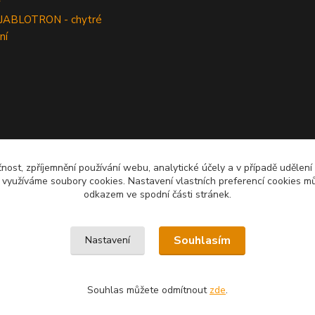
y
 JABLOTRON - chytré
ní
čnost, zpříjemnění používání webu, analytické účely a v případě udělení
y využíváme soubory cookies. Nastavení vlastních preferencí cookies mů
odkazem ve spodní části stránek.
Souhlasím
Nastavení
Souhlas můžete odmítnout
zde
.