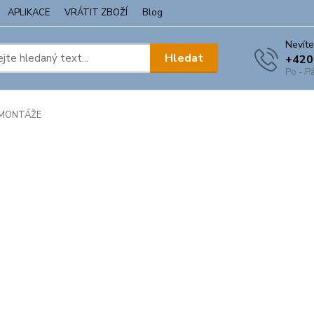
APLIKACE
VRÁTIT ZBOŽÍ
Blog
Nevíte
Hledat
+420
Po - Pá
MONTÁŽE