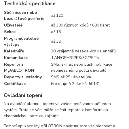
Technická specifikace
Sběrnicové nebo
až 120
bezdrátové periferie
Uživatelé
až 300 různých kódů / 600 karet
Sekce
až 15
Programovatelné
až 32
výstupy
Kalednáře
20 vzájemně nezávislých kalendářů
Komunikace
LAN/GSM/GPRS/3G/PSTN
Reporty z
SMS, e-mail nebo push notifikace
MyJABLOTRON
neomezenému počtu uživatelů
Reporty z ústředny
SMS až 25 uživatelům
Certifikace
Pro stupeň 2 dle EN 50131
Ovládání topení
Na ovládání alarmu i topení ve vašem bytě vám stačí jeden
systém. Proto se vám může změnit teplota z komfortní na
ekonomickou, poté co zajistíte.
Pomocí aplikace MyJABLOTRON navíc můžete vše sledovat a