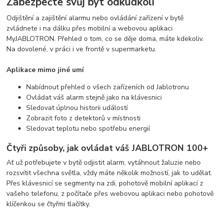
Zabezpečte svůj byt odkudkoli
Odjištění a zajištění alarmu nebo ovládání zařízení v bytě
zvládnete i na dálku přes mobilní a webovou aplikaci
MyJABLOTRON. Přehled o tom, co se děje doma, máte kdekoliv.
Na dovolené, v práci i ve frontě v supermarketu.
Aplikace mimo jiné umí
Nabídnout přehled o všech zařízeních od Jablotronu
Ovládat váš alarm stejně jako na klávesnici
Sledovat úplnou historii událostí
Zobrazit foto z detektorů v místnosti
Sledovat teplotu nebo spotřebu energií
Čtyři způsoby, jak ovládat váš JABLOTRON 100+
Ať už potřebujete v bytě odjistit alarm, vytáhnout žaluzie nebo
rozsvítit všechna světla, vždy máte několik možností, jak to udělat.
Přes klávesnicí se segmenty na zdi, pohotově mobilní aplikací z
vašeho telefonu, z počítače přes webovou aplikaci nebo pohotově
klíčenkou se čtyřmi tlačítky.