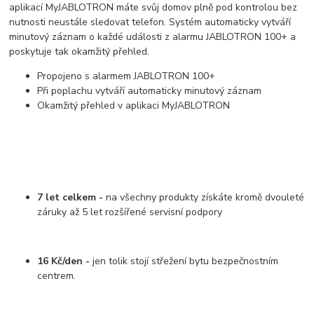
aplikací MyJABLOTRON máte svůj domov plně pod kontrolou bez
nutnosti neustále sledovat telefon. Systém automaticky vytváří
minutový záznam o každé události z alarmu JABLOTRON 100+ a
poskytuje tak okamžitý přehled.
Propojeno s alarmem JABLOTRON 100+
Při poplachu vytváří automaticky minutový záznam
Okamžitý přehled v aplikaci MyJABLOTRON
7
let celkem -
na všechny produkty získáte kromě dvouleté
záruky až 5 let rozšířené servisní podpory
16
Kč/den -
jen tolik stojí střežení bytu bezpečnostním
centrem.