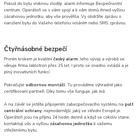
Pokud do bytu vniknou zloději, alarm informuje Bezpečnostní
centrum. Operátoři se s vámi spojí a k vám domů ihned vyšlou
zásahovou jednotku, aby vše prověřila. Vy obdržíte zprávu o
narušení bytu do Vašeho telefonu voláním nebo SMS zprávou.
Čtyřnásobné bezpečí
Prvním krokem je kvalitní
český alarm
. Jeho vývoji a výrobě se
věnuje firma Jablotron přes 25 let. I proto se snadno ovládá a je
plný inovativních funkcí.
Pokračujte
odbornou montáží
. Tu provádíme výhradně jako
certifikovaní partneři. Díky tomu vše funguje, jak má.
A na závěr se jistěte připojením zabezpečovacího systému na
pult
centrální ochrany
, nejmodernější, jaký ve střední Evropě je.
Operátoři jsou na příjmu 24 hodin denně a když se cokoliv stane,
kontaktují vás a vyšlou
zásahovou jednotku
k vašemu
střeženému bytu.