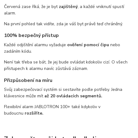
Červená zase říká, že je byt
zajištěný
, a každé vniknutí spustí
alarm.
Na první pohled tak vidíte, zda je váš byt právě teď chráněný.
100% bezpečný přístup
Každé odjištění alarmu vyžaduje
ověření pomocí čipu
nebo
zadáním kódu.
Není tak třeba se bát, že jej bude ovládat kdokoliv cizí. O všech
přístupech k alarmu navíc zůstává záznam.
Přizpůsobení na míru
Svůj zabezpečovací systém si sestavíte podle potřeby. Jedna
klávesnice může mít
až 20 ovládacích segmentů.
Flexibilní alarm JABLOTRON 100+ také kdykoliv v
budoucnu
rozšíříte.