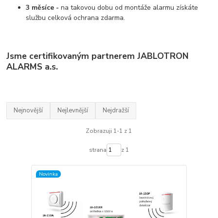
3
měsíce -
na takovou dobu od montáže alarmu získáte
službu celková ochrana zdarma.
Jsme certifikovaným partnerem JABLOTRON
ALARMS a.s.
Nejnovější
Nejlevnější
Nejdražší
Zobrazuji 1-1 z 1
strana
z 1
Novinka