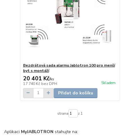
Bezdrátová sada alarmu Jablotron 100 pro menší
byt s montáží
20 401 Kč
/
ks
Skladem
17 740 Kč
bez DPH
Přidat do košíku
strana
z 1
Aplikaci
MyJABLOTRON
stahujte na: