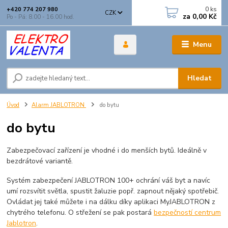
0
ks
+420 774 207 980
CZK
za
0,00 Kč
Po - Pá: 8.00 - 16.00 hod.
Menu
Hledat
Úvod
Alarm JABLOTRON
do bytu
do bytu
Zabezpečovací zařízení je vhodné i do menších bytů. Ideálně v
bezdrátové variantě.
Systém zabezpečení JABLOTRON 100+ ochrání váš byt a navíc
umí rozsvítit světla, spustit žaluzie popř. zapnout nějaký spotřebič.
Ovládat jej také můžete i na dálku díky aplikaci MyJABLOTRON z
chytrého telefonu. O střežení se pak postará
bezpečností centrum
Jablotron
.