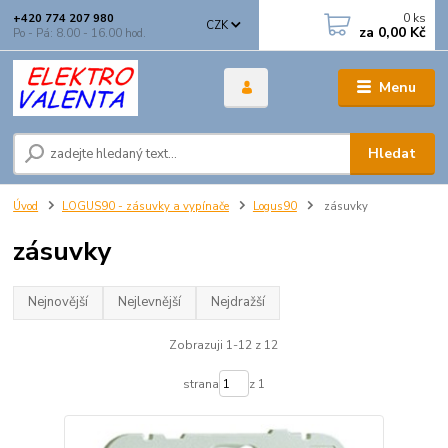
0
ks
+420 774 207 980
CZK
za
0,00 Kč
Po - Pá: 8.00 - 16.00 hod.
Menu
Hledat
Úvod
LOGUS90 - zásuvky a vypínače
Logus90
zásuvky
zásuvky
Nejnovější
Nejlevnější
Nejdražší
Zobrazuji 1-12 z 12
strana
z 1