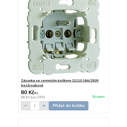
Zásuvka se zemnícím kolíkem 21110 16A/250V
bezšroubová
80 Kč
/
ks
Skladem
66 Kč
bez DPH
Přidat do košíku