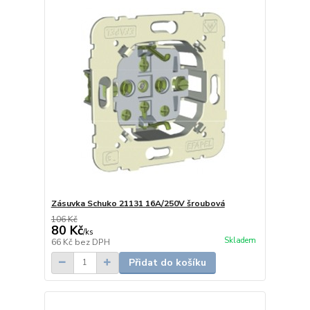
Zásuvka Schuko 21131 16A/250V šroubová
106 Kč
80 Kč
/
ks
Skladem
66 Kč
bez DPH
Přidat do košíku