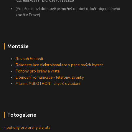
IČO: 68870248 DIČ: CZ6707191810
(Po předchozí domluvě je možný osobní odběr objednaného
zboží v Praze)
Montáže
Rozsah činnosti
Rekonstrukce elektroinstalace v panelových bytech
Pohony pro brány a vrata
Domovní komunikace - telefony, zvonky
Alarm JABLOTRON - chytré ovládání
Fotogalerie
- pohony pro brány a vrata