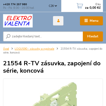
0
ks
+420 774 207 980
CZK
za
0,00 Kč
Po - Pá: 8.00 - 16.00 hod.
Menu
Hledat
Úvod
LOGUS90 - zásuvky a vypínače
21554 R-TV zásuvka, zapojení do
série, koncová
21554 R-TV zásuvka, zapojení do
série, koncová