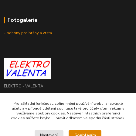
Fotogalerie
- pohony pro brány a vrata
ELEKTRO - VALENTA
Roman Valenta
Pro základní funkčnost, zpříjemnění používání webu, analytické
+420 774 207 980
účely a v případě udělení souhlasu také pro účely cílení reklamy
Po - Pá: 8.00 - 16.00 hod.
využíváme soubory cookies. Nastavení vlastních preferencí
cookies můžete kdykoli upravit odkazem ve spodní části stránek.
info@elektrovalenta.cz
Souhlasím
Nastavení