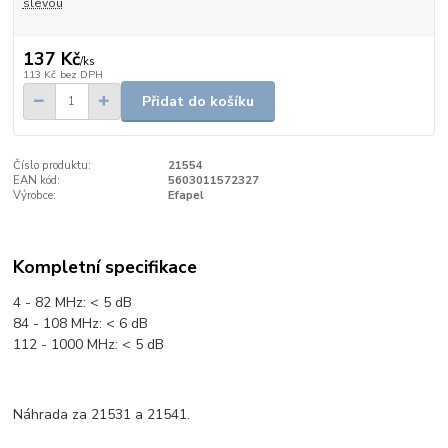
slevou
137 Kč
/
ks
113 Kč
bez DPH
Přidat do košíku
Číslo produktu:
21554
EAN kód:
5603011572327
Výrobce:
Efapel
Kompletní specifikace
4 - 82 MHz: < 5 dB
84 - 108 MHz: < 6 dB
112 - 1000 MHz: < 5 dB
Náhrada za 21531 a 21541.