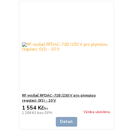
RF vysílač RFDAC-71B /230 V pro plynulou
regulaci, 0(1) - 10 V
1 554 Kč
/
ks
Výroba ukončena
1 284 Kč
bez DPH
Detail