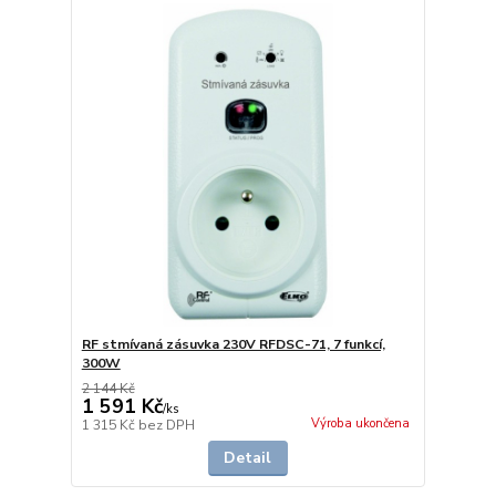
RF stmívaná zásuvka 230V RFDSC-71, 7 funkcí,
300W
2 144 Kč
1 591 Kč
/
ks
Výroba ukončena
1 315 Kč
bez DPH
Detail