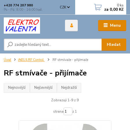
0
ks
+420 774 207 980
CZK
za
0,00 Kč
Po - Pá: 8.00 - 16.00 hod.
Menu
Hledat
Úvod
iNELS RF Control
RF stmívače - přijímače
RF stmívače - přijímače
Nejnovější
Nejlevnější
Nejdražší
Zobrazuji 1-9 z 9
strana
z 1