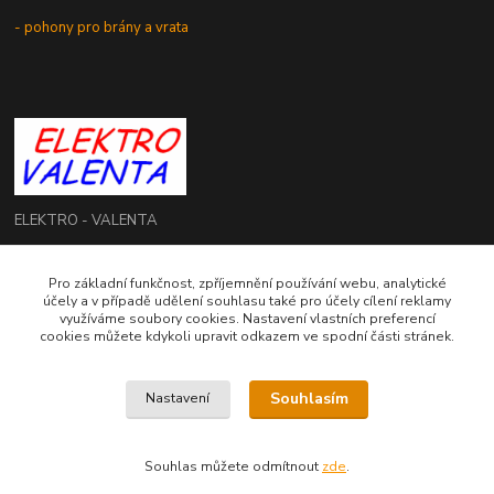
- pohony pro brány a vrata
ELEKTRO - VALENTA
Roman Valenta
Pro základní funkčnost, zpříjemnění používání webu, analytické
+420 774 207 980
účely a v případě udělení souhlasu také pro účely cílení reklamy
Po - Pá: 8.00 - 16.00 hod.
využíváme soubory cookies. Nastavení vlastních preferencí
cookies můžete kdykoli upravit odkazem ve spodní části stránek.
info@elektrovalenta.cz
Souhlasím
Nastavení
Souhlas můžete odmítnout
zde
.
Vytvořeno na
Eshop-rychle.cz