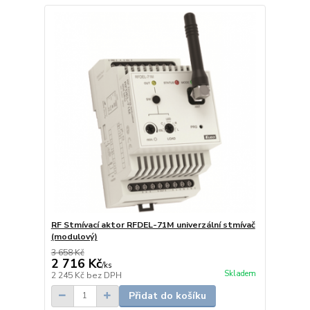
RF Stmívací aktor RFDEL-71M univerzální stmívač
(modulový)
3 658 Kč
2 716 Kč
/
ks
Skladem
2 245 Kč
bez DPH
Přidat do košíku