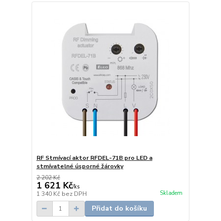
RF Stmívací aktor RFDEL-71B pro LED a
stmívatelné úsporné žárovky
2 202 Kč
1 621 Kč
/
ks
Skladem
1 340 Kč
bez DPH
Přidat do košíku