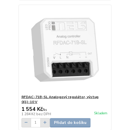
RFDAC-71B-SL Analogový regulátor, výstup
0(1)-10 V
1 554 Kč
/
ks
Skladem
1 284 Kč
bez DPH
Přidat do košíku