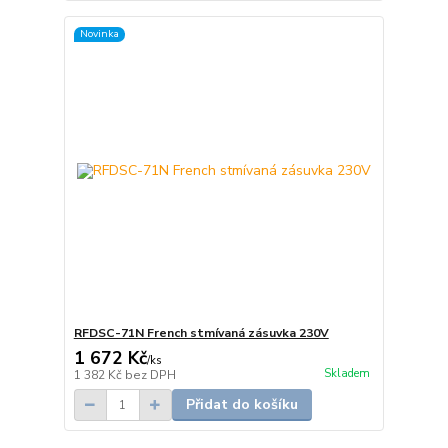
Novinka
RFDSC-71N French stmívaná zásuvka 230V
1 672 Kč
/
ks
Skladem
1 382 Kč
bez DPH
Přidat do košíku