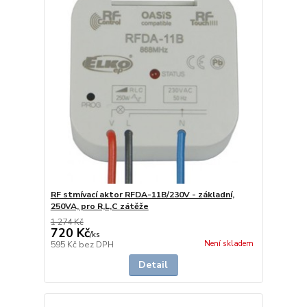
RF stmívací aktor RFDA-11B/230V - základní,
250VA, pro R,L,C zátěže
1 274 Kč
720 Kč
/
ks
Není skladem
595 Kč
bez DPH
Detail