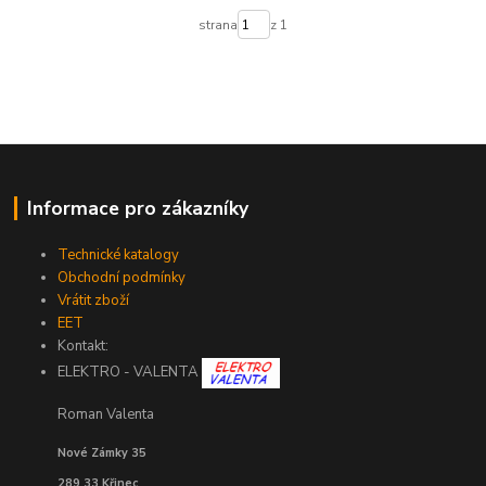
strana
z 1
Informace pro zákazníky
Technické katalogy
Obchodní podmínky
Vrátit zboží
EET
Kontakt:
ELEKTRO - VALENTA
Roman Valenta
Nové Zámky 35
289 33 Křinec