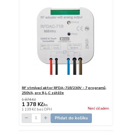
RF stmívací aktor RFDA-71B/230V - 7 programů,
250VA, pro R,L,C zátěže
1 874 Kč
1 378 Kč
/
ks
Není skladem
1 139 Kč
bez DPH
Přidat do košíku