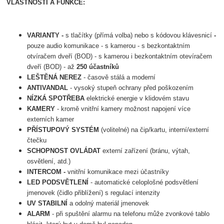
VLASTNOSTI A FUNKCE:
VARIANTY -
s tlačítky (přímá volba) nebo s kódovou klávesnicí
-
pouze audio komunikace - s kamerou - s bezkontaktním
otvíračem dveří (BOD) - s kamerou i bezkontaktním otevíračem
dveří (BOD) - až
250 účastníků
LEŠTĚNÁ NEREZ
- časově stálá a moderní
ANTIVANDAL
- vysoký stupeň ochrany před poškozením
NÍZKÁ SPOTŘEBA
elektrické energie v klidovém stavu
KAMERY
- kromě vnitřní kamery možnost napojení více
externích kamer
PŘÍSTUPOVÝ SYSTÉM
(volitelné) na čip/kartu, interní/externí
čtečku
SCHOPNOST OVLÁDAT
externí zařízení (bránu, výtah,
osvětlení, atd.)
INTERCOM -
vnitřní komunikace mezi účastníky
LED PODSVĚTLENÍ
- automatické celoplošné podsvětlení
jmenovek (čidlo přiblížení) s regulací intenzity
UV STABILNÍ
a odolný materiál jmenovek
ALARM
- při spuštění alarmu na telefonu může zvonkové tablo