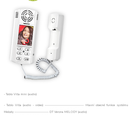
- Tablo Villa mini (audio)
- Tablo Villa (audio - video) --------------------------------- Hlavní obecné funkce systému
Melody ----------------------------- DT Verona MELODY (audio)