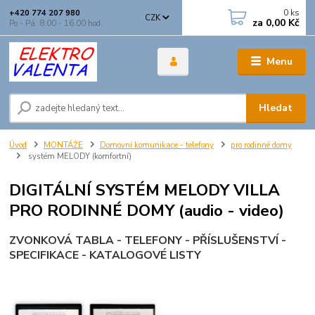
0
ks
+420 774 207 980
CZK
za
0,00 Kč
Po - Pá: 8.00 - 16.00 hod.
Menu
Hledat
Úvod
MONTÁŽE
Domovní komunikace - telefony
pro rodinné domy
systém MELODY (komfortní)
DIGITÁLNÍ SYSTÉM MELODY VILLA
PRO RODINNÉ DOMY (audio - video)
ZVONKOVÁ TABLA - TELEFONY - PŘÍSLUŠENSTVÍ -
SPECIFIKACE - KATALOGOVÉ LISTY