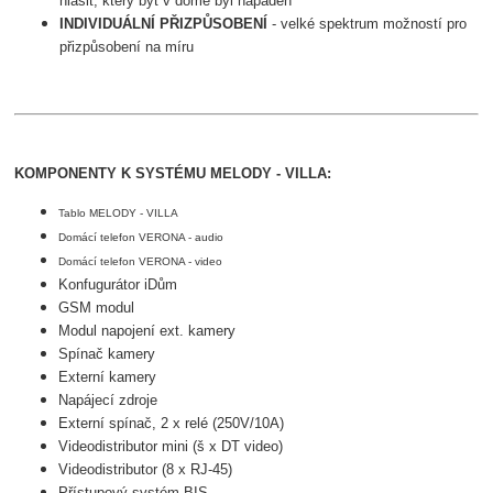
hlásit, který byt v domě byl napaden
INDIVIDUÁLNÍ PŘIZPŮSOBENÍ
- velké spektrum možností pro
přizpůsobení na míru
KOMPONENTY K SYSTÉMU MELODY - VILLA:
Tablo MELODY - VILLA
Domácí telefon VERONA - audio
Domácí telefon VERONA - video
Konfugurátor iDům
GSM modul
Modul napojení ext. kamery
Spínač kamery
Externí kamery
Napájecí zdroje
Externí spínač, 2 x relé (250V/10A)
Videodistributor mini (š x DT video)
Videodistributor (8 x RJ-45)
Přístupový systém BIS