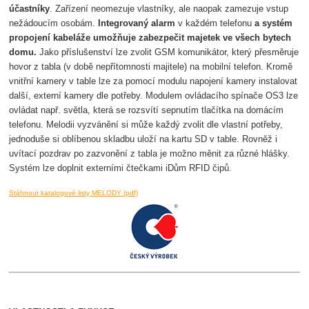
účastníky
. Zařízení neomezuje vlastníky, ale naopak zamezuje vstup
nežádoucím osobám.
Integrovaný alarm
v každém telefonu
a systém
propojení kabeláže umožňuje zabezpečit majetek ve všech bytech
domu.
Jako příslušenství lze zvolit GSM komunikátor, který přesměruje
hovor z tabla (v době nepřítomnosti majitele) na mobilní telefon. Kromě
vnitřní kamery v table lze za pomocí modulu napojení kamery instalovat
další, externí kamery dle potřeby. Modulem ovládacího spínače OS3 lze
ovládat např. světla, která se rozsvítí sepnutím tlačítka na domácím
telefonu. Melodii vyzvánění si může každý zvolit dle vlastní potřeby,
jednoduše si oblíbenou skladbu uloží na kartu SD v table. Rovněž i
uvítací pozdrav po zazvonění z tabla je možno měnit za různé hlášky.
Systém lze doplnit externími čtečkami iDům RFID čipů.
Stáhnout katalogové listy MELODY (pdf)