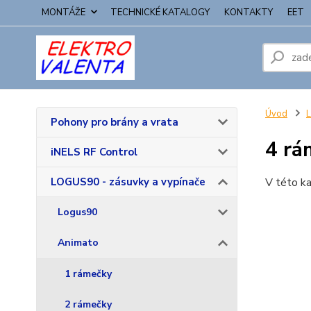
MONTÁŽE
TECHNICKÉ KATALOGY
KONTAKTY
EET
Úvod
L
Pohony pro brány a vrata
4 rá
iNELS RF Control
LOGUS90 - zásuvky a vypínače
V této ka
Logus90
Animato
1 rámečky
2 rámečky