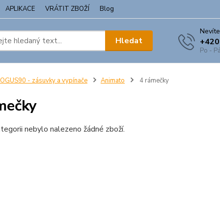
APLIKACE
VRÁTIT ZBOŽÍ
Blog
Nevíte
Hledat
+420
Po - Pá
OGUS90 - zásuvky a vypínače
Animato
4 rámečky
mečky
tegorii nebylo nalezeno žádné zboží.