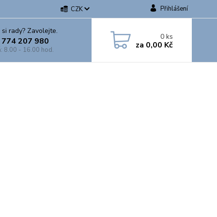
Přihlášení
CZK
 si rady? Zavolejte.
0
ks
 774 207 980
za
0,00 Kč
: 8.00 - 16.00 hod.