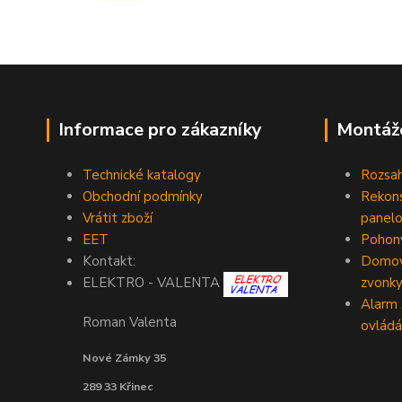
Informace pro zákazníky
Montáž
Technické katalogy
Rozsah
Obchodní podmínky
Rekons
Vrátit zboží
panelo
EET
Pohony
Kontakt:
Domovn
zvonk
ELEKTRO - VALENTA
Alarm
Roman Valenta
ovládá
Nové Zámky 35
289 33 Křinec