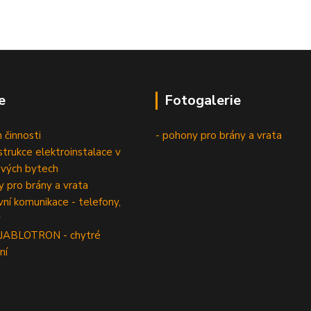
e
Fotogalerie
 činnosti
- pohony pro brány a vrata
trukce elektroinstalace v
vých bytech
 pro brány a vrata
í komunikace - telefony,
y
 JABLOTRON - chytré
ní