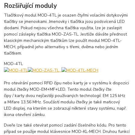
Rozšiřující moduly
Tlačítkový modul MOD-4TL je osazen čtyřmi volacími dotykovými
tlačítky se jmenovkami. Jmenovky i tlačítka jsou podsvícená LED
diodami. Pokud nejsou všechna tlačítka využita, lze je zaslepit
pomocí záslepky tlačítka MOD-ZAS-TL. Jestliže dáváte přednost
klasickým mechanickým tlačítkům lze použít modul MOD-4TL-
MECH, případně jeho alternativy s třemi, dvěma nebo jedním
tlačítkem.
MOD-4TL
Pro otevírání pomocí RFID čipu nebo karty je v systému k dispozici
modul čtečky MOD-EM+MF+LED. Tento modul čtečky čte
čipy / karty dvou nejčastěji používaných technologií: EM 125 kHz
a Mifare 13,56 MHz. Součástí modulu čtečky je také maticový
LED displej, na kterém se zobrazují některé stavy systému, např.
ikona otevření zámku.
Dveře lze také otevírat pomocí zadání číselného kódu. Pro tento
případ se použije modul klávesnice MOD-KL-MECH. Druhou funkcí