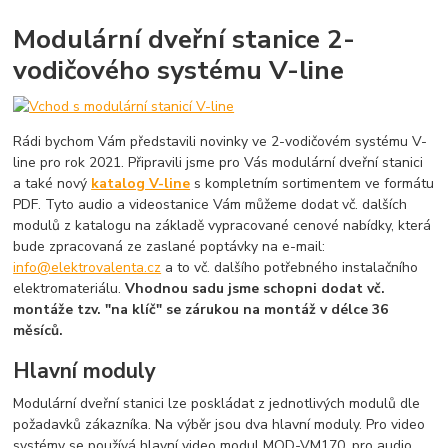
Modulární dveřní stanice 2-
vodičového systému V-line
Rádi bychom Vám představili novinky ve 2-vodičovém systému V-
line pro rok 2021. Připravili jsme pro Vás modulární dveřní stanici
a také nový
katalog V-line
s kompletním sortimentem ve formátu
PDF. Tyto audio a videostanice Vám můžeme dodat vč. dalších
modulů z katalogu na základě vypracované cenové nabídky, která
bude zpracovaná ze zaslané poptávky na e-mail:
info@elektrovalenta.cz
a to vč. dalšího potřebného instalačního
elektromateriálu.
Vhodnou sadu jsme schopni dodat vč.
montáže tzv. "na klíč" se zárukou na montáž v délce 36
měsíců.
Hlavní moduly
Modulární dveřní stanici lze poskládat z jednotlivých modulů dle
požadavků zákazníka. Na výběr jsou dva hlavní moduly. Pro video
systémy se používá hlavní video modul MOD-VM170, pro audio