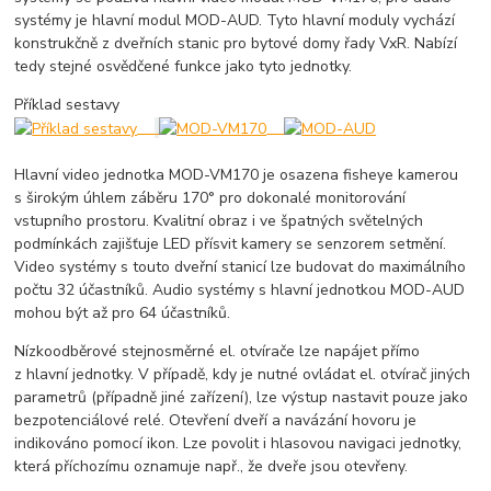
systémy je hlavní modul MOD-AUD. Tyto hlavní moduly vychází
konstrukčně z dveřních stanic pro bytové domy řady VxR. Nabízí
tedy stejné osvědčené funkce jako tyto jednotky.
Příklad sestavy
Hlavní video jednotka MOD-VM170 je osazena fisheye kamerou
s širokým úhlem záběru 170° pro dokonalé monitorování
vstupního prostoru. Kvalitní obraz i ve špatných světelných
podmínkách zajišťuje LED přísvit kamery se senzorem setmění.
Video systémy s touto dveřní stanicí lze budovat do maximálního
počtu 32 účastníků. Audio systémy s hlavní jednotkou MOD-AUD
mohou být až pro 64 účastníků.
Nízkoodběrové stejnosměrné el. otvírače lze napájet přímo
z hlavní jednotky. V případě, kdy je nutné ovládat el. otvírač jiných
parametrů (případně jiné zařízení), lze výstup nastavit pouze jako
bezpotenciálové relé. Otevření dveří a navázání hovoru je
indikováno pomocí ikon. Lze povolit i hlasovou navigaci jednotky,
která příchozímu oznamuje např., že dveře jsou otevřeny.