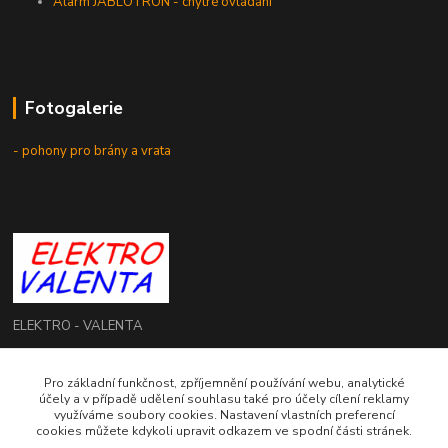
Alarm JABLOTRON - chytré ovládání
Fotogalerie
- pohony pro brány a vrata
ELEKTRO - VALENTA
Roman Valenta
Pro základní funkčnost, zpříjemnění používání webu, analytické
+420 774 207 980
účely a v případě udělení souhlasu také pro účely cílení reklamy
Po - Pá: 8.00 - 16.00 hod.
využíváme soubory cookies. Nastavení vlastních preferencí
cookies můžete kdykoli upravit odkazem ve spodní části stránek.