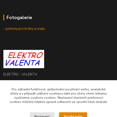
Fotogalerie
- pohony pro brány a vrata
ELEKTRO - VALENTA
Roman Valenta
Pro základní funkčnost, zpříjemnění používání webu, analytické
+420 774 207 980
účely a v případě udělení souhlasu také pro účely cílení reklamy
Po - Pá: 8.00 - 16.00 hod.
využíváme soubory cookies. Nastavení vlastních preferencí
cookies můžete kdykoli upravit odkazem ve spodní části stránek.
info@elektrovalenta.cz
Souhlasím
Nastavení