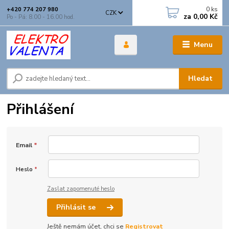
0
ks
+420 774 207 980
CZK
za
0,00 Kč
Po - Pá: 8.00 - 16.00 hod.
Menu
Hledat
Přihlášení
Email
*
Heslo
*
Zaslat zapomenuté heslo
Přihlásit se
Ještě nemám účet, chci se
Registrovat