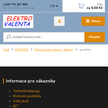
0
ks
+420 774 207 980
CZK
za
0,00 Kč
Po - Pá: 8.00 - 16.00 hod.
Menu
Hledat
Úvod
MONTÁŽE
Domovní komunikace - telefony
pro firmy
Informace pro zákazníky
Technické katalogy
Obchodní podmínky
Vrátit zboží
EET