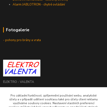
Alarm JABLOTRON - chytré ovládání
Fotogalerie
- pohony pro brány a vrata
ELEKTRO - VALENTA
Roman Valenta
Pro základní funkčnost, zpříjemnění používání webu, analytické
+420 774 207 980
účely a v případě udělení souhlasu také pro účely cílení reklamy
Po - Pá: 8.00 - 16.00 hod.
využíváme soubory cookies. Nastavení vlastních preferencí