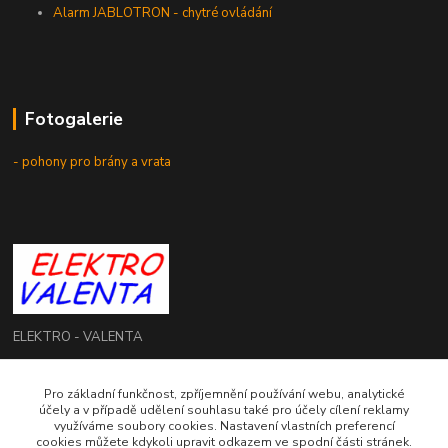
Alarm JABLOTRON - chytré ovládání
Fotogalerie
- pohony pro brány a vrata
ELEKTRO - VALENTA
Roman Valenta
Pro základní funkčnost, zpříjemnění používání webu, analytické
+420 774 207 980
účely a v případě udělení souhlasu také pro účely cílení reklamy
Po - Pá: 8.00 - 16.00 hod.
využíváme soubory cookies. Nastavení vlastních preferencí
cookies můžete kdykoli upravit odkazem ve spodní části stránek.