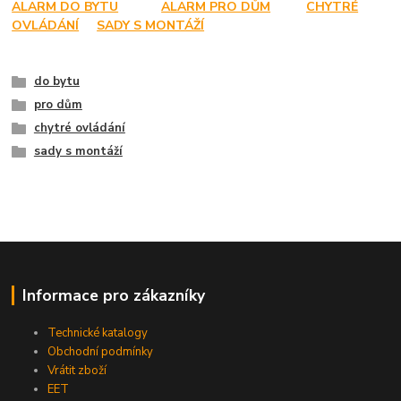
ALARM DO BYTU
ALARM PRO DŮM
CHYTRÉ
OVLÁDÁNÍ
SADY S MONTÁŽÍ
do bytu
pro dům
chytré ovládání
sady s montáží
Informace pro zákazníky
Technické katalogy
Obchodní podmínky
Vrátit zboží
EET