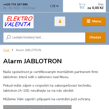
0
ks
+420 774 207 980
CZK
za
0,00 Kč
Po - Pá: 8.00 - 16.00 hod.
Menu
Hledat
Úvod
Alarm JABLOTRON
Alarm JABLOTRON
Naše společnost je certifikovaným montážním partnerem firmi
Jablotron, která sídlí v Jabloneci nad Nisou.
Pokud máte zájem o rozpočet na zabezpečovací techniku
Jablotron JA-100, neváhejte se na nás obrátit.
Můžeme Vám zajistit i připojení na centrální pult ochrany.