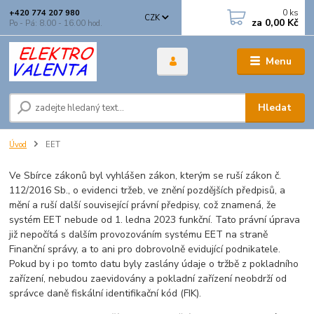
0
ks
+420 774 207 980
CZK
za
0,00 Kč
Po - Pá: 8.00 - 16.00 hod.
Menu
Hledat
Úvod
EET
Ve Sbírce zákonů byl vyhlášen zákon, kterým se ruší zákon č.
112/2016 Sb., o evidenci tržeb, ve znění pozdějších předpisů, a
mění a ruší další související právní předpisy, což znamená, že
systém EET nebude od 1. ledna 2023 funkční. Tato právní úprava
již nepočítá s dalším provozováním systému EET na straně
Finanční správy, a to ani pro dobrovolně evidující podnikatele.
Pokud by i po tomto datu byly zaslány údaje o tržbě z pokladního
zařízení, nebudou zaevidovány a pokladní zařízení neobdrží od
správce daně fiskální identifikační kód (FIK).