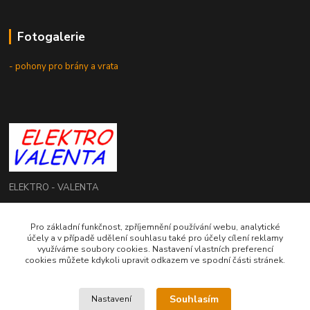
Fotogalerie
- pohony pro brány a vrata
ELEKTRO - VALENTA
Roman Valenta
Pro základní funkčnost, zpříjemnění používání webu, analytické
+420 774 207 980
účely a v případě udělení souhlasu také pro účely cílení reklamy
Po - Pá: 8.00 - 16.00 hod.
využíváme soubory cookies. Nastavení vlastních preferencí
cookies můžete kdykoli upravit odkazem ve spodní části stránek.
info@elektrovalenta.cz
Souhlasím
Nastavení