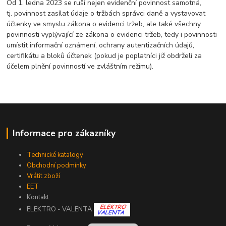
Od 1. ledna 2023 se ruší nejen evidenční povinnost samotná,
tj. povinnost zasílat údaje o tržbách správci daně a vystavovat
účtenky ve smyslu zákona o evidenci tržeb, ale také všechny
povinnosti vyplývající ze zákona o evidenci tržeb, tedy i povinnosti
umístit informační oznámení, ochrany autentizačních údajů,
certifikátu a bloků účtenek (pokud je poplatníci již obdrželi za
účelem plnění povinností ve zvláštním režimu).
Informace pro zákazníky
Technické katalogy
Obchodní podmínky
Vrátit zboží
EET
Kontakt:
ELEKTRO - VALENTA