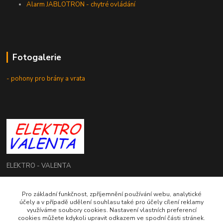
Alarm JABLOTRON - chytré ovládání
Fotogalerie
- pohony pro brány a vrata
ELEKTRO - VALENTA
Roman Valenta
Pro základní funkčnost, zpříjemnění používání webu, analytické
+420 774 207 980
účely a v případě udělení souhlasu také pro účely cílení reklamy
Po - Pá: 8.00 - 16.00 hod.
využíváme soubory cookies. Nastavení vlastních preferencí
cookies můžete kdykoli upravit odkazem ve spodní části stránek.