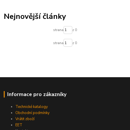
Nejnovější články
strana
z 0
strana
z 0
Informace pro zákazníky
Technické katalogy
Obchodní podmínky
Vrátit zboží
EET