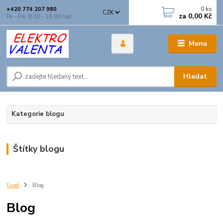
0
ks
+420 774 207 980
CZK
za
0,00 Kč
Po - Pá: 8.00 - 16.00 hod.
Menu
Hledat
Kategorie blogu
Štítky blogu
Úvod
Blog
Blog