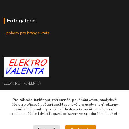
Fotogalerie
- pohony pro brány a vrata
ELEKTRO - VALENTA
Roman Valenta
Pro základní funkčnost, zpříjemnění používání webu, analytické
+420 774 207 980
účely a v případě udělení souhlasu také pro účely cílení reklamy
Po - Pá: 8.00 - 16.00 hod.
využíváme soubory cookies. Nastavení vlastních preferencí
cookies můžete kdykoli upravit odkazem ve spodní části stránek.
info@elektrovalenta.cz