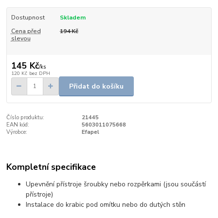
Dostupnost
Skladem
Cena před
194 Kč
slevou
145 Kč
/
ks
120 Kč
bez DPH
Přidat do košíku
Číslo produktu:
21445
EAN kód:
5603011075668
Výrobce:
Efapel
Kompletní specifikace
Upevnění přístroje šroubky nebo rozpěrkami (jsou součástí
přístroje)
Instalace do krabic pod omítku nebo do dutých stěn