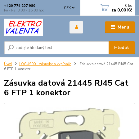
0
ks
+420 774 207 980
CZK
za
0,00 Kč
Po - Pá: 8.00 - 16.00 hod.
Menu
Hledat
Úvod
LOGUS90 - zásuvky a vypínače
Zásuvka datová 21445 RJ45 Cat
6 FTP 1 konektor
Zásuvka datová 21445 RJ45 Cat
6 FTP 1 konektor