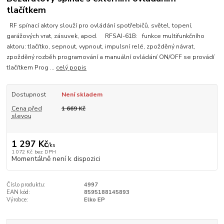
tlačítkem
RF spínací aktory slouží pro ovládání spotřebičů, světel, topení,
garážových vrat, zásuvek, apod. RFSAI-61B: funkce multifunkčního
aktoru: tlačítko, sepnout, vypnout, impulsní relé, zpožděný návrat,
zpožděný rozběh programování a manuální ovládání ON/OFF se provádí
tlačítkem Prog ...
celý popis
Dostupnost
Není skladem
Cena před
1 669 Kč
slevou
1 297 Kč
/
ks
1 072 Kč
bez DPH
Momentálně není k dispozici
Číslo produktu:
4997
EAN kód:
8595188145893
Výrobce:
Elko EP