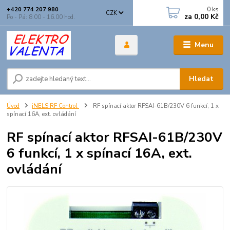
0
ks
+420 774 207 980
CZK
za
0,00 Kč
Po - Pá: 8.00 - 16.00 hod.
Menu
Hledat
Úvod
iNELS RF Control
RF spínací aktor RFSAI-61B/230V 6 funkcí, 1 x
spínací 16A, ext. ovládání
RF spínací aktor RFSAI-61B/230V
6 funkcí, 1 x spínací 16A, ext.
ovládání