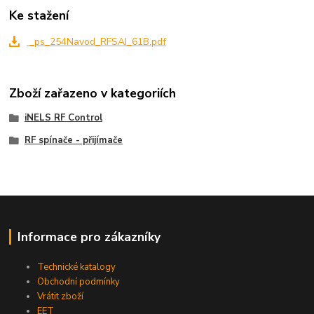
Ke stažení
_ps_254Navod_RFSAI_61B.pdf
Zboží zařazeno v kategoriích
iNELS RF Control
RF spínače - přijímače
Informace pro zákazníky
Technické katalogy
Obchodní podmínky
Vrátit zboží
EET