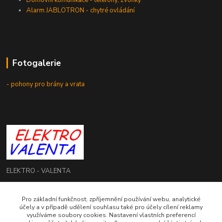
Domovní komunikace - telefony, zvonky
Alarm JABLOTRON - chytré ovládání
Fotogalerie
- pohony pro brány a vrata
ELEKTRO - VALENTA
Roman Valenta
Pro základní funkčnost, zpříjemnění používání webu, analytické
+420 774 207 980
účely a v případě udělení souhlasu také pro účely cílení reklamy
Po - Pá: 8.00 - 16.00 hod.
využíváme soubory cookies. Nastavení vlastních preferencí