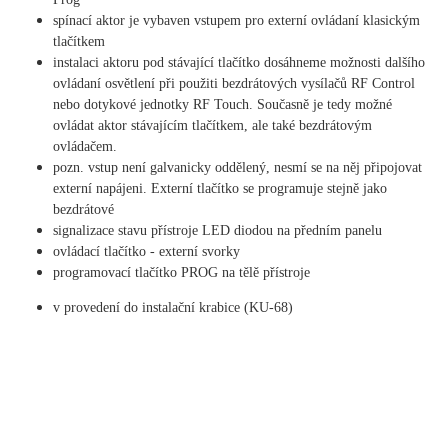
spínací aktor je vybaven vstupem pro externí ovládaní klasickým
tlačítkem
instalaci aktoru pod stávající tlačítko dosáhneme možnosti dalšího
ovládaní osvětlení při použiti bezdrátových vysílačů RF Control
nebo dotykové jednotky RF Touch. Současně je tedy možné
ovládat aktor stávajícím tlačítkem, ale také bezdrátovým
ovládačem.
pozn. vstup není galvanicky oddělený, nesmí se na něj připojovat
externí napájeni. Externí tlačítko se programuje stejně jako
bezdrátové
signalizace stavu přístroje LED diodou na předním panelu
ovládací tlačítko - externí svorky
programovací tlačítko PROG na tělě přístroje
v provedení do instalační krabice (KU-68)