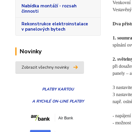
Venkovní 
Nabídka montáží - rozsah
Vestavěný 
činnosti
Rekonstrukce elektroinstalace
Dva příst
v panelových bytech
1. soumr
spínání os
Novinky
2. světeln
při dosaže
Zobrazit všechny novinky
panely – a
3 nastavit
PLATBY
KARTOU
3 nastavit
A RYCHLÉ ON-LINE PLATBY
např. osln
- napájení
- možnost