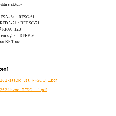
lita s aktory:
 RFSA- 6x a RFSC-61
cí RFDA-71 a RFDSC-71
vý RFJA- 12B
čem signálu RFRP-20
tkou RF Touch
žení
262katalog_list_RFSOU_1.pdf
262Navod_RFSOU_1.pdf