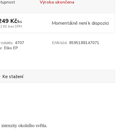
tupnost
Výroba ukončena
249 Kč
/
ks
Momentálně není k dispozici
32 Kč
bez DPH
roduktu:
4707
EAN kód:
8595188147071
e:
Elko EP
Ke stažení
 intenzity okolního světla.