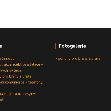
e
Fotogalerie
 činnosti
- pohony pro brány a vrata
trukce elektroinstalace v
vých bytech
 pro brány a vrata
í komunikace - telefony,
y
 JABLOTRON - chytré
ní