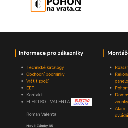
Informace pro zákazníky
Montáž
Technické katalogy
Rozsah
Obchodní podmínky
Rekons
Vrátit zboží
panelo
EET
Pohony
Kontakt:
Domovn
zvonk
ELEKTRO - VALENTA
Alarm
Roman Valenta
ovládá
Nové Zámky 35