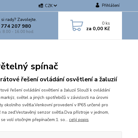
Přihlášení
CZK
 si rady? Zavolejte.
0
ks
 774 207 980
za
0,00 Kč
: 8.00 - 16.00 hod.
ětelný spínač
rátové řešení ovládání osvětlení a žaluzií
ové řešení ovládání osvětlení a žaluzií Slouží k ovládání
, markýz, světel a jiných spotřebičů v závislosti na úrovni
ity okolního světla.Venkovní provedení v IP65 určené pro
 na zeď.Vestavěný senzor světla.Dva přístroje v jednom,
 se volí otočným přepínačem:1. so...
celý popis