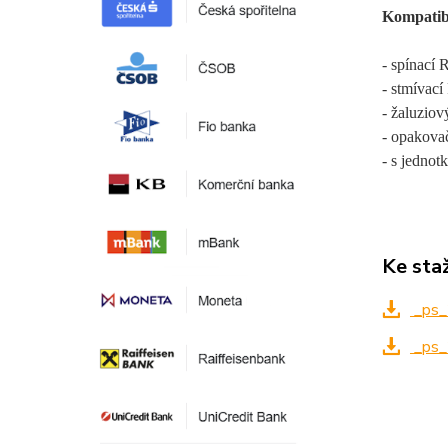
Kompatibi
- spínací
- stmíva
- žaluzio
- opakova
- s jedno
Ke sta
_ps_
_ps_