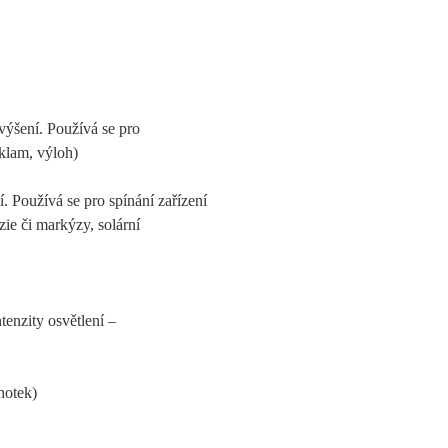
zvýšení. Používá se pro
eklam, výloh)
í. Používá se pro spínání zařízení
zie či markýzy, solární
enzity osvětlení –
notek)