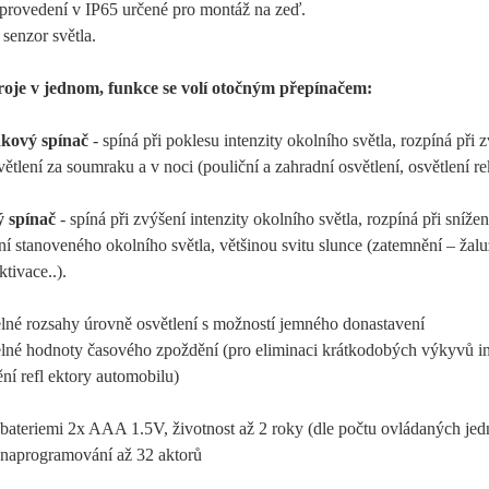
provedení v IP65 určené pro montáž na zeď.
senzor světla.
roje v jednom, funkce se volí otočným přepínačem:
akový spínač
- spíná při poklesu intenzity okolního světla, rozpíná při 
větlení za soumraku a v noci (pouliční a zahradní osvětlení, osvětlení r
ý spínač
- spíná při zvýšení intenzity okolního světla, rozpíná při snížen
ní stanoveného okolního světla, většinou svitu slunce (zatemnění – žalu
ktivace..).
elné rozsahy úrovně osvětlení s možností jemného donastavení
elné hodnoty časového zpoždění (pro eliminaci krátkodobých výkyvů int
ění refl ektory automobilu)
 bateriemi 2x AAA 1.5V, životnost až 2 roky (dle počtu ovládaných jed
 naprogramování až 32 aktorů