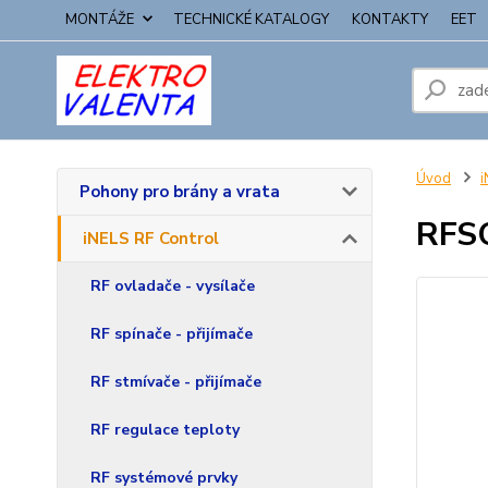
MONTÁŽE
TECHNICKÉ KATALOGY
KONTAKTY
EET
Úvod
i
Pohony pro brány a vrata
RFSO
iNELS RF Control
RF ovladače - vysílače
RF spínače - přijímače
RF stmívače - přijímače
RF regulace teploty
RF systémové prvky