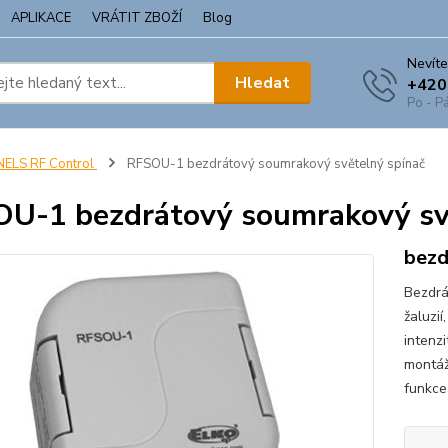
APLIKACE
VRÁTIT ZBOŽÍ
Blog
Nevíte
Hledat
+420
Po - Pá
NELS RF Control
RFSOU-1 bezdrátový soumrakový světelný spínač
U-1 bezdrátový soumrakový sv
bezd
Bezdrát
žaluzií
intenz
montáž
funkce