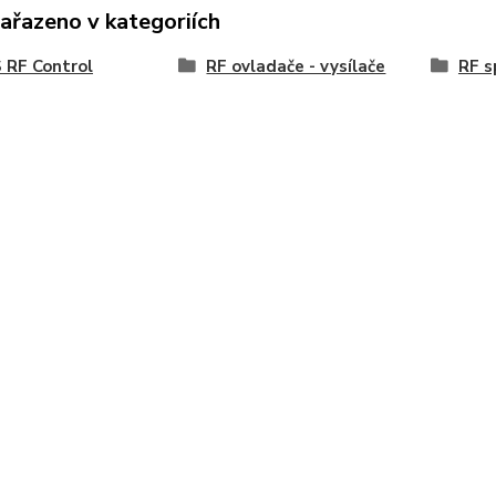
zařazeno v kategoriích
 RF Control
RF ovladače - vysílače
RF s