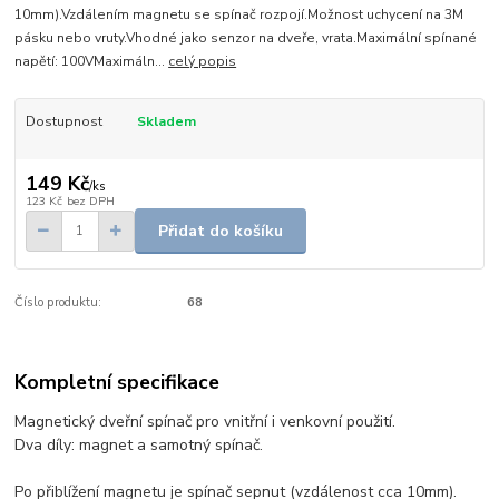
10mm).Vzdálením magnetu se spínač rozpojí.Možnost uchycení na 3M
pásku nebo vruty.Vhodné jako senzor na dveře, vrata.Maximální spínané
napětí: 100VMaximáln...
celý popis
Dostupnost
Skladem
149 Kč
/
ks
123 Kč
bez DPH
Přidat do košíku
Číslo produktu:
68
Kompletní specifikace
Magnetický dveřní spínač pro vnitřní i venkovní použití.
Dva díly: magnet a samotný spínač.
Po přiblížení magnetu je spínač sepnut (vzdálenost cca 10mm).