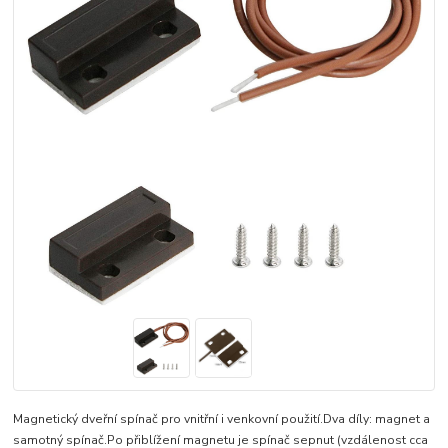
Magnetický dveřní spínač pro vnitřní i venkovní použití.Dva díly: magnet a
samotný spínač.Po přiblížení magnetu je spínač sepnut (vzdálenost cca