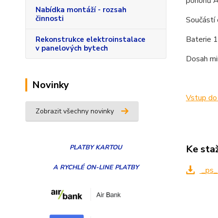
pohonů A
Nabídka montáží - rozsah
činnosti
Součástí 
Baterie 
Rekonstrukce elektroinstalace
v panelových bytech
Dosah mi
Novinky
Vstup do 
Zobrazit všechny novinky
Ke sta
PLATBY
KARTOU
A RYCHLÉ ON-LINE PLATBY
_ps_