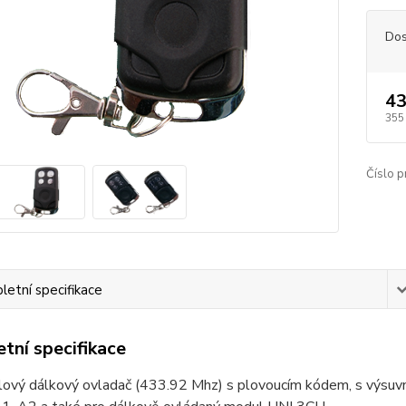
Dos
43
355
Číslo p
etní specifikace
tní specifikace
ový dálkový ovladač (433.92 Mhz) s plovoucím kódem, s výsuvno