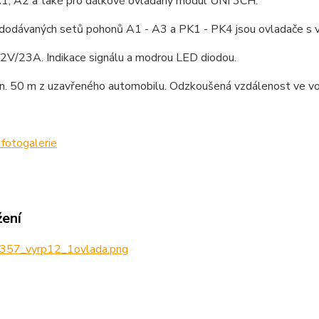
1, A2 a také pro dálkově ovládaný modul UNI 3CH.
dodávaných setů pohonů A1 - A3 a PK1 - PK4 jsou ovladače s vý
12V/23A. Indikace signálu a modrou LED diodou.
n. 50 m z uzavřeného automobilu. Odzkoušená vzdálenost ve v
fotogalerie
žení
357_vyrp12_1ovlada.png