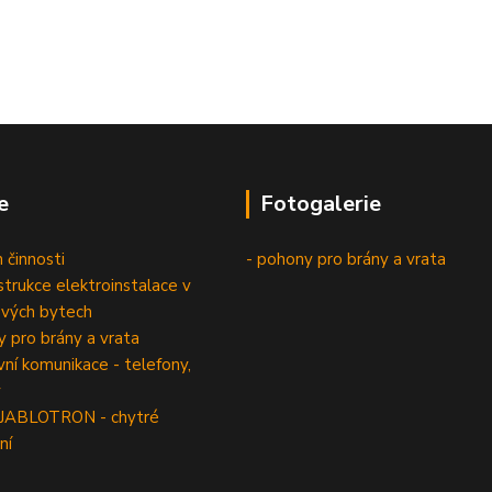
e
Fotogalerie
 činnosti
- pohony pro brány a vrata
trukce elektroinstalace v
vých bytech
 pro brány a vrata
í komunikace - telefony,
y
 JABLOTRON - chytré
ní