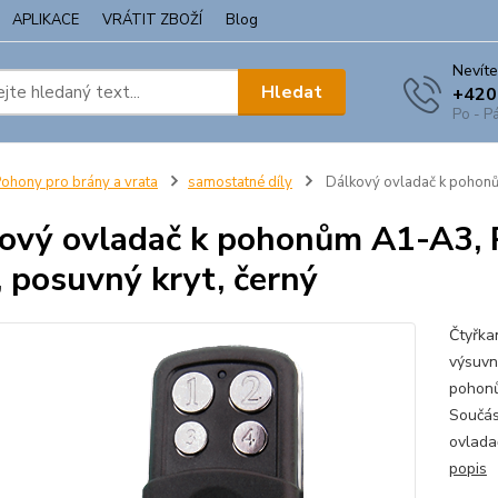
APLIKACE
VRÁTIT ZBOŽÍ
Blog
Nevíte
Hledat
+420
Po - Pá
ohony pro brány a vrata
samostatné díly
Dálkový ovladač k pohonů
ový ovladač k pohonům A1-A3, 
 posuvný kryt, černý
Čtyřka
výsuvn
pohonů
Součás
ovladač
popis