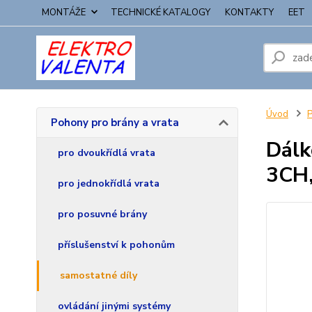
MONTÁŽE
TECHNICKÉ KATALOGY
KONTAKTY
EET
Úvod
P
Pohony pro brány a vrata
Dálk
pro dvoukřídlá vrata
3CH,
pro jednokřídlá vrata
pro posuvné brány
příslušenství k pohonům
samostatné díly
ovládání jinými systémy