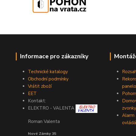
Informace pro zákazníky
Montáž
Technické katalogy
Rozsah
Obchodní podmínky
Rekons
Vrátit zboží
panelo
EET
Pohony
Kontakt:
Domovn
zvonk
ELEKTRO - VALENTA
Alarm
Roman Valenta
ovládá
Nové Zámky 35