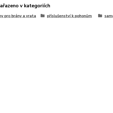
zařazeno v kategoriích
y pro brány a vrata
příslušenství k pohonům
samo