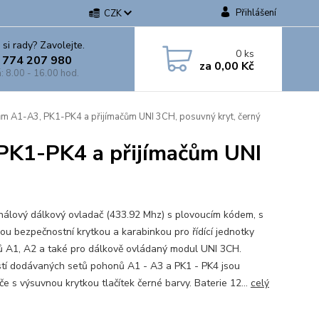
Přihlášení
CZK
 si rady? Zavolejte.
0
ks
 774 207 980
za
0,00 Kč
: 8.00 - 16.00 hod.
m A1-A3, PK1-PK4 a přijímačům UNI 3CH, posuvný kryt, černý
PK1-PK4 a přijímačům UNI
nálový dálkový ovladač (433.92 Mhz) s plovoucím kódem, s
ou bezpečnostní krytkou a karabinkou pro řídící jednotky
 A1, A2 a také pro dálkově ovládaný modul UNI 3CH.
tí dodávaných setů pohonů A1 - A3 a PK1 - PK4 jsou
e s výsuvnou krytkou tlačítek černé barvy. Baterie 12...
celý