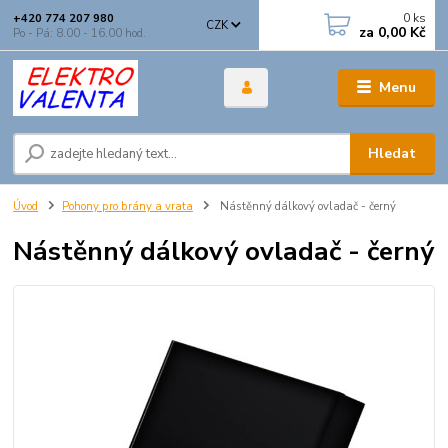
0
ks
+420 774 207 980
CZK
za
0,00 Kč
Po - Pá: 8.00 - 16.00 hod.
Menu
Hledat
Úvod
Pohony pro brány a vrata
Nástěnný dálkový ovladač - černý
Nástěnný dálkový ovladač - černý