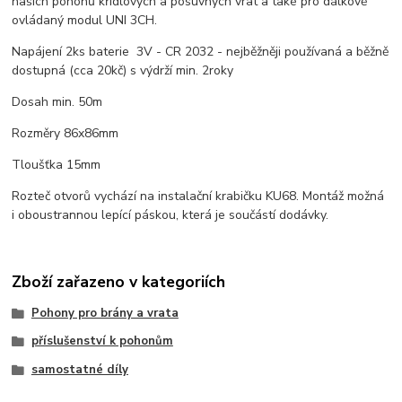
našich pohonů křídlových a posuvných vrat a také pro dálkově
ovládaný modul UNI 3CH.
Napájení 2ks baterie 3V - CR 2032 - nejběžněji používaná a běžně
dostupná (cca 20kč) s výdrží min. 2roky
Dosah min. 50m
Rozměry 86x86mm
Tloušťka 15mm
Rozteč otvorů vychází na instalační krabičku KU68. Montáž možná
i oboustrannou lepící páskou, která je součástí dodávky.
Zboží zařazeno v kategoriích
Pohony pro brány a vrata
příslušenství k pohonům
samostatné díly