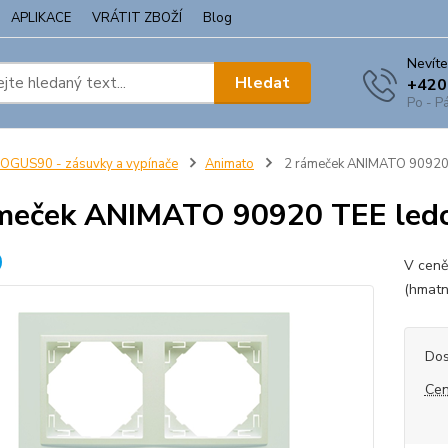
APLIKACE
VRÁTIT ZBOŽÍ
Blog
Nevíte
Hledat
+420
Po - Pá
OGUS90 - zásuvky a vypínače
Animato
2 rámeček ANIMATO 90920 
meček ANIMATO 90920 TEE ledo
V ceně
(hmatn
Dos
Cen