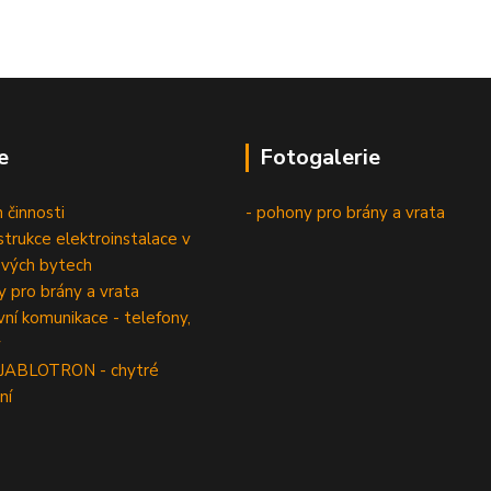
e
Fotogalerie
 činnosti
- pohony pro brány a vrata
trukce elektroinstalace v
vých bytech
 pro brány a vrata
í komunikace - telefony,
y
 JABLOTRON - chytré
ní