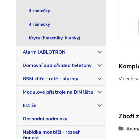
3 rámečky
4 rámečky
Kryty (hmatníky, klapky)
Alarm JABLOTRON
Komple
Domovní audio/video telefony
V ceně sa
GSM klíče - relé - alarmy
Modulové přístroje na DIN lištu
Jističe
Zboží 
Obchodní podmínky
Anim
Nabídka montáží - rozsah
činnosti