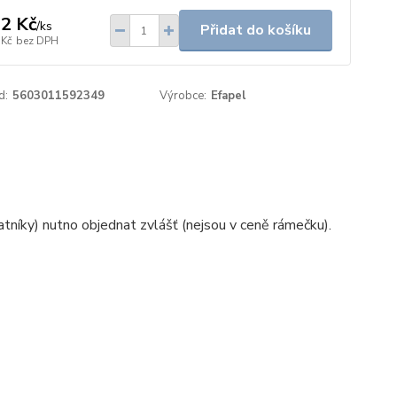
2 Kč
/
ks
Přidat do košíku
 Kč
bez DPH
d:
5603011592349
Výrobce:
Efapel
níky) nutno objednat zvlášť (nejsou v ceně rámečku).