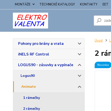
MONTÁŽE
TECHNICKÉ KATALOGY
KONTAKTY
EET
Úvod
L
Pohony pro brány a vrata
2 rá
iNELS RF Control
LOGUS90 - zásuvky a vypínače
Novinka
Logus90
Animato
1 rámečky
2 rámečky