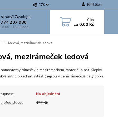
Přihlášení
CZK
 si rady? Zavolejte.
0
ks
 774 207 980
za
0,00 Kč
: 8.00 - 16.00 hod.
TEE ledová, mezirámeček ledová
vá, mezirámeček ledová
 samostatný rámeček s mezirámečkem, materiál plast. Klapky
íky) nutno objednat zvlášť (nejsou v ceně rámečku).
celý popis
tupnost
Na objednání
a před slevou
177 Kč