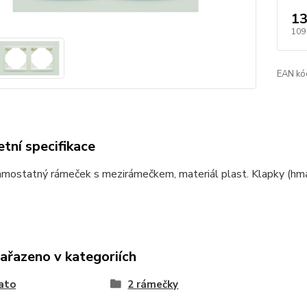
13
109
EAN kó
tní specifikace
mostatný rámeček s mezirámečkem, materiál plast. Klapky (hmat
zařazeno v kategoriích
ato
2 rámečky