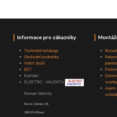
Informace pro zákazníky
Montáž
Technické katalogy
Rozsah
Obchodní podmínky
Rekons
Vrátit zboží
panelo
EET
Pohony
Kontakt:
Domovn
zvonk
ELEKTRO - VALENTA
Alarm
Roman Valenta
ovládá
Nové Zámky 35
289 33 Křinec