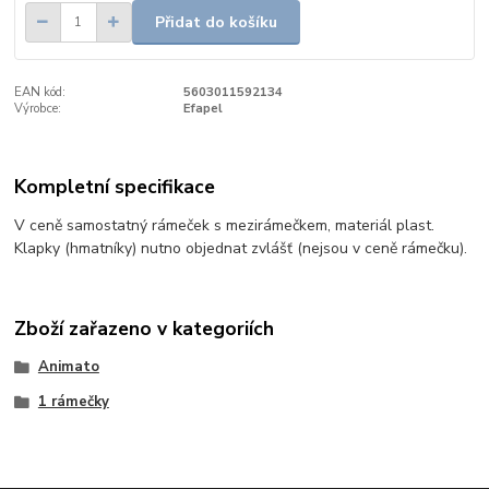
Přidat do košíku
EAN kód:
5603011592134
Výrobce:
Efapel
Kompletní specifikace
V ceně samostatný rámeček s mezirámečkem, materiál plast.
Klapky (hmatníky) nutno objednat zvlášť (nejsou v ceně rámečku).
Zboží zařazeno v kategoriích
Animato
1 rámečky