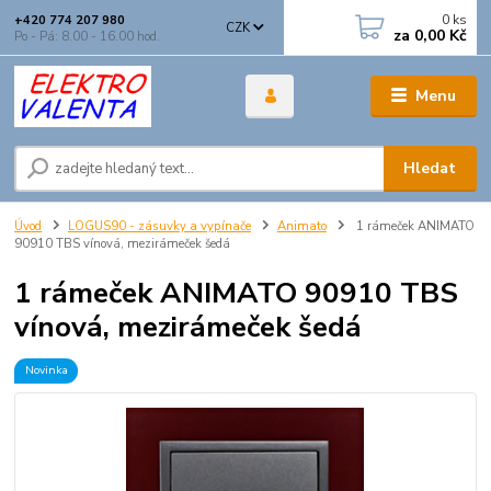
0
ks
+420 774 207 980
CZK
za
0,00 Kč
Po - Pá: 8.00 - 16.00 hod.
Menu
Hledat
Úvod
LOGUS90 - zásuvky a vypínače
Animato
1 rámeček ANIMATO
90910 TBS vínová, mezirámeček šedá
1 rámeček ANIMATO 90910 TBS
vínová, mezirámeček šedá
Novinka