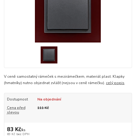
V ceně samostatný rámeček s mezirámečkem, materiál plast. Klapky
(hmatníky) nutno objednat zvlášť (nejsou v ceně rámečku).
celý popis
Dostupnost
Na objednání
Cena před
111 Kč
slevou
83 Kč
/
ks
69 Kč
bez DPH