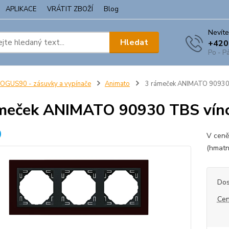
APLIKACE
VRÁTIT ZBOŽÍ
Blog
Nevíte
Hledat
+420
Po - Pá
OGUS90 - zásuvky a vypínače
Animato
3 rámeček ANIMATO 90930 
meček ANIMATO 90930 TBS víno
V ceně
(hmatn
Dos
Cen