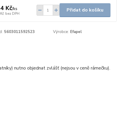
4 Kč
/
ks
Přidat do košíku
 Kč
bez DPH
d:
5603011592523
Výrobce:
Efapel
níky) nutno objednat zvlášť (nejsou v ceně rámečku).