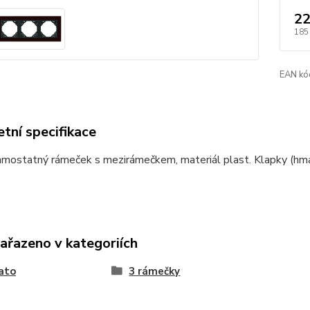
22
185
EAN kó
tní specifikace
mostatný rámeček s mezirámečkem, materiál plast. Klapky (hmat
zařazeno v kategoriích
ato
3 rámečky