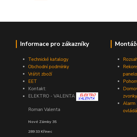
Informace pro zákazníky
Montáž
Technické katalogy
Rozsah
Obchodní podmínky
Rekons
Vrátit zboží
panelo
EET
Pohony
Kontakt:
Domovn
zvonk
ELEKTRO - VALENTA
Alarm
Roman Valenta
ovládá
Nové Zámky 35
289 33 Křinec