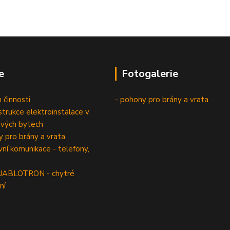
e
Fotogalerie
 činnosti
- pohony pro brány a vrata
trukce elektroinstalace v
vých bytech
 pro brány a vrata
í komunikace - telefony,
y
 JABLOTRON - chytré
ní