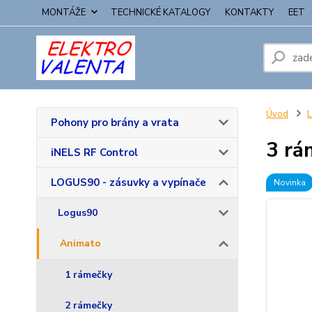
MONTÁŽE
TECHNICKÉ KATALOGY
KONTAKTY
EET
Úvod
L
Pohony pro brány a vrata
3 rá
iNELS RF Control
LOGUS90 - zásuvky a vypínače
Novinka
Logus90
Animato
1 rámečky
2 rámečky