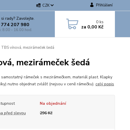
Přihlášení
CZK
 si rady? Zavolejte.
0
ks
 774 207 980
za
0,00 Kč
: 8.00 - 16.00 hod.
TBS vínová, mezirámeček šedá
vá, mezirámeček šedá
 samostatný rámeček s mezirámečkem, materiál plast. Klapky
íky) nutno objednat zvlášť (nejsou v ceně rámečku).
celý popis
tupnost
Na objednání
a před slevou
296 Kč