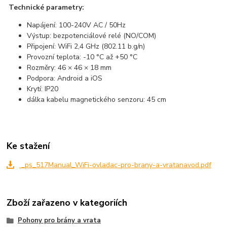
Technické parametry:
Napájení: 100-240V AC / 50Hz
Výstup: bezpotenciálové relé (NO/COM)
Připojení: WiFi 2,4 GHz (802.11 b.g/n)
Provozní teplota: -10 °C až +50 °C
Rozměry: 46 × 46 × 18 mm
Podpora: Android a iOS
Krytí: IP20
dálka kabelu magnetického senzoru: 45 cm
Ke stažení
_ps_517Manual_WiFi-ovladac-pro-brany-a-vratanavod.pdf
Zboží zařazeno v kategoriích
Pohony pro brány a vrata