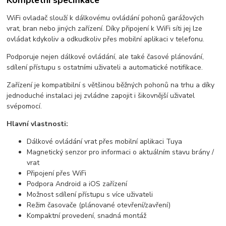
Kompletní specifikace
WiFi ovladač slouží k dálkovému ovládání pohonů garážových
vrat, bran nebo jiných zařízení. Díky připojení k WiFi síti jej lze
ovládat kdykoliv a odkudkoliv přes mobilní aplikaci v telefonu.
Podporuje nejen dálkové ovládání, ale také časové plánování,
sdílení přístupu s ostatními uživateli a automatické notifikace.
Zařízení je kompatibilní s většinou běžných pohonů na trhu a díky
jednoduché instalaci jej zvládne zapojit i šikovnější uživatel
svépomocí.
Hlavní vlastnosti:
Dálkové ovládání vrat přes mobilní aplikaci Tuya
Magnetický senzor pro informaci o aktuálním stavu brány /
vrat
Připojení přes WiFi
Podpora Android a iOS zařízení
Možnost sdílení přístupu s více uživateli
Režim časovače (plánované otevření/zavření)
Kompaktní provedení, snadná montáž