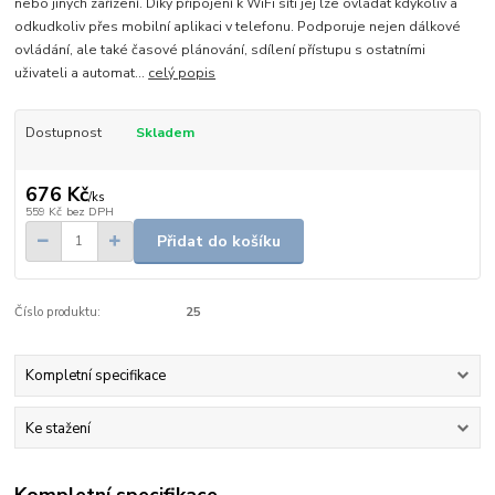
nebo jiných zařízení. Díky připojení k WiFi síti jej lze ovládat kdykoliv a
odkudkoliv přes mobilní aplikaci v telefonu. Podporuje nejen dálkové
ovládání, ale také časové plánování, sdílení přístupu s ostatními
uživateli a automat...
celý popis
Dostupnost
Skladem
676 Kč
/
ks
559 Kč
bez DPH
Přidat do košíku
Číslo produktu:
25
Kompletní specifikace
Ke stažení