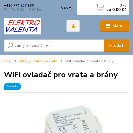
0
ks
+420 774 207 980
CZK
za
0,00 Kč
Po - Pá: 8.00 - 16.00 hod.
Menu
Hledat
Úvod
Pohony pro brány a vrata
WiFi ovladač pro vrata a brány
WiFi ovladač pro vrata a brány
Novinka