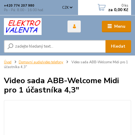
0
ks
+420 774 207 980
CZK
za
0,00 Kč
Po - Pá: 8.00 - 16.00 hod.
Menu
Hledat
Úvod
Domovní audio/video telefony
Video sada ABB-Welcome Midi pro 1
účastníka 4,3"
Video sada ABB-Welcome Midi
pro 1 účastníka 4,3"