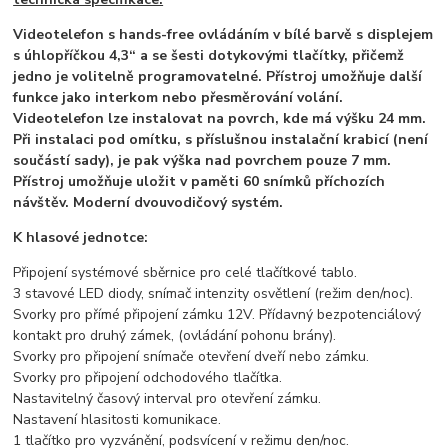
Videotelefon s hands-free ovládáním v bílé barvě s displejem
s úhlopříčkou 4,3“ a se šesti dotykovými tlačítky, přičemž
jedno je volitelně programovatelné. Přístroj umožňuje další
funkce jako interkom nebo přesměrování volání.
Videotelefon lze instalovat na povrch, kde má výšku 24 mm.
Při instalaci pod omítku, s příslušnou instalační krabicí (není
součástí sady), je pak výška nad povrchem pouze 7 mm.
Přístroj umožňuje uložit v paměti 60 snímků příchozích
návštěv. Moderní dvouvodičový systém.
K hlasové jednotce:
Připojení systémové sběrnice pro celé tlačítkové tablo.
3 stavové LED diody, snímač intenzity osvětlení (režim den/noc).
Svorky pro přímé připojení zámku 12V. Přídavný bezpotenciálový
kontakt pro druhý zámek, (ovládání pohonu brány).
Svorky pro připojení snímače otevření dveří nebo zámku.
Svorky pro připojení odchodového tlačítka.
Nastavitelný časový interval pro otevření zámku.
Nastavení hlasitosti komunikace.
1 tlačítko pro vyzvánění, podsvícení v režimu den/noc.