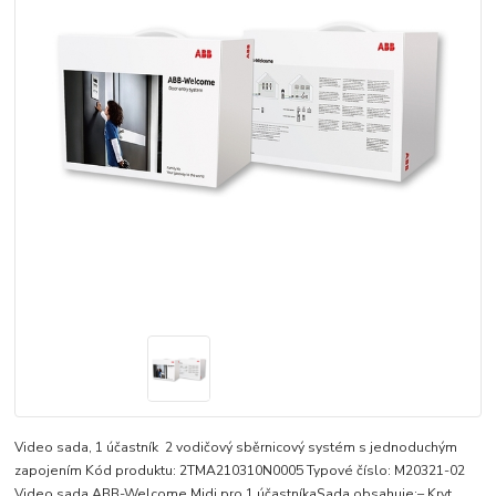
Video sada, 1 účastník 2 vodičový sběrnicový systém s jednoduchým
zapojením Kód produktu: 2TMA210310N0005 Typové číslo: M20321-02
Video sada ABB-Welcome Midi pro 1 účastníkaSada obsahuje:– Kryt