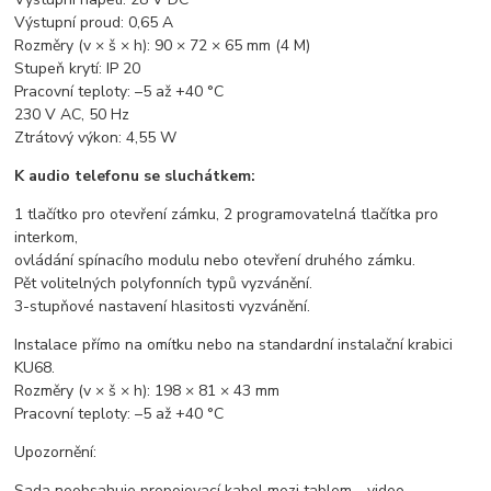
Výstupní proud: 0,65 A
Rozměry (v × š × h): 90 × 72 × 65 mm (4 M)
Stupeň krytí: IP 20
Pracovní teploty: –5 až +40 °C
230 V AC, 50 Hz
Ztrátový výkon: 4,55 W
K audio telefonu se sluchátkem:
1 tlačítko pro otevření zámku, 2 programovatelná tlačítka pro
interkom,
ovládání spínacího modulu nebo otevření druhého zámku.
Pět volitelných polyfonních typů vyzvánění.
3-stupňové nastavení hlasitosti vyzvánění.
Instalace přímo na omítku nebo na standardní instalační krabici
KU68.
Rozměry (v × š × h): 198 × 81 × 43 mm
Pracovní teploty: –5 až +40 °C
Upozornění:
Sada neobsahuje propojovací kabel mezi tablem - video