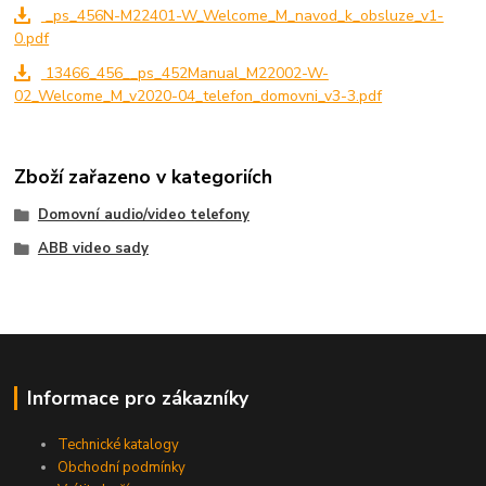
_ps_456N-M22401-W_Welcome_M_navod_k_obsluze_v1-
0.pdf
13466_456__ps_452Manual_M22002-W-
02_Welcome_M_v2020-04_telefon_domovni_v3-3.pdf
Zboží zařazeno v kategoriích
Domovní audio/video telefony
ABB video sady
Informace pro zákazníky
Technické katalogy
Obchodní podmínky