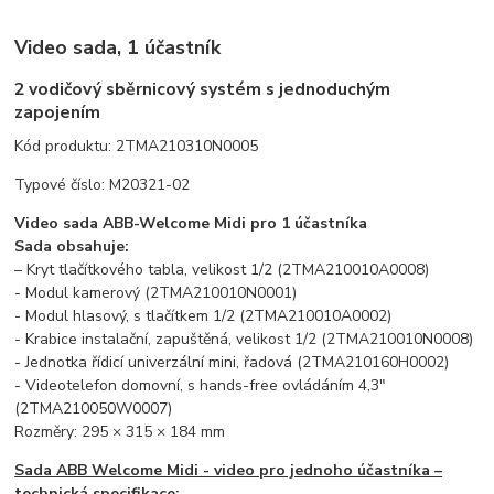
Video sada, 1 účastník
2 vodičový sběrnicový systém s jednoduchým
zapojením
Kód produktu: 2TMA210310N0005
Typové číslo: M20321-02
Video sada ABB-Welcome Midi pro 1 účastníka
Sada obsahuje:
– Kryt tlačítkového tabla, velikost 1/2 (2TMA210010A0008)
- Modul kamerový (2TMA210010N0001)
- Modul hlasový, s tlačítkem 1/2 (2TMA210010A0002)
- Krabice instalační, zapuštěná, velikost 1/2 (2TMA210010N0008)
- Jednotka řídicí univerzální mini, řadová (2TMA210160H0002)
- Videotelefon domovní, s hands-free ovládáním 4,3"
(2TMA210050W0007)
Rozměry: 295 × 315 × 184 mm
Sada ABB Welcome Midi - video pro jednoho účastníka –
technická specifikace: