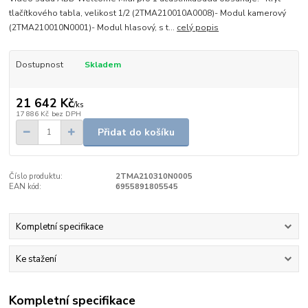
tlačítkového tabla, velikost 1/2 (2TMA210010A0008)- Modul kamerový
(2TMA210010N0001)- Modul hlasový, s t...
celý popis
Dostupnost
Skladem
21 642 Kč
/
ks
17 886 Kč
bez DPH
Přidat do košíku
Číslo produktu:
2TMA210310N0005
EAN kód:
6955891805545
Kompletní specifikace
Ke stažení
Kompletní specifikace