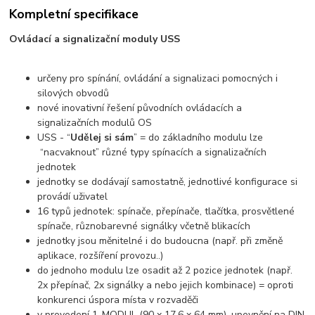
Kompletní specifikace
Ovládací a signalizační moduly USS
určeny pro spínání, ovládání a signalizaci pomocných i
silových obvodů
nové inovativní řešení původních ovládacích a
signalizačních modulů OS
USS - “
Udělej si sám
” = do základního modulu lze
“nacvaknout” různé typy spínacích a signalizačních
jednotek
jednotky se dodávají samostatně, jednotlivé konfigurace si
provádí uživatel
16 typů jednotek: spínače, přepínače, tlačítka, prosvětlené
spínače, různobarevné signálky včetně blikacích
jednotky jsou měnitelné i do budoucna (např. při změně
aplikace, rozšíření provozu..)
do jednoho modulu lze osadit až 2 pozice jednotek (např.
2x přepínač, 2x signálky a nebo jejich kombinace) = oproti
konkurenci úspora místa v rozvaděči
v provedení 1-MODUL (90 x 17.6 x 64 mm), upevnění na DIN