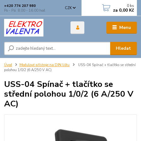
0
ks
+420 774 207 980
CZK
za
0,00 Kč
Po - Pá: 8.00 - 16.00 hod.
Menu
Hledat
Úvod
Modulové přístroje na DIN lištu
USS-04 Spínač + tlačítko se střední
polohou 1/0/2 (6 A/250 V AC)
USS-04 Spínač + tlačítko se
střední polohou 1/0/2 (6 A/250 V
AC)