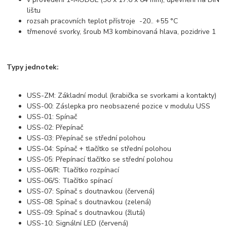
lištu
rozsah pracovních teplot přístroje -20.. +55 °C
třmenové svorky, šroub M3 kombinovaná hlava, pozidrive 1
Typy jednotek:
USS-ZM: Základní modul (krabička se svorkami a kontakty)
USS-00: Záslepka pro neobsazené pozice v modulu USS
USS-01: Spínač
USS-02: Přepínač
USS-03: Přepínač se střední polohou
USS-04: Spínač + tlačítko se střední polohou
USS-05: Přepínací tlačítko se střední polohou
USS-06/R: Tlačítko rozpínací
USS-06/S: Tlačítko spínací
USS-07: Spínač s doutnavkou (červená)
USS-08: Spínač s doutnavkou (zelená)
USS-09: Spínač s doutnavkou (žlutá)
USS-10: Signální LED (červená)