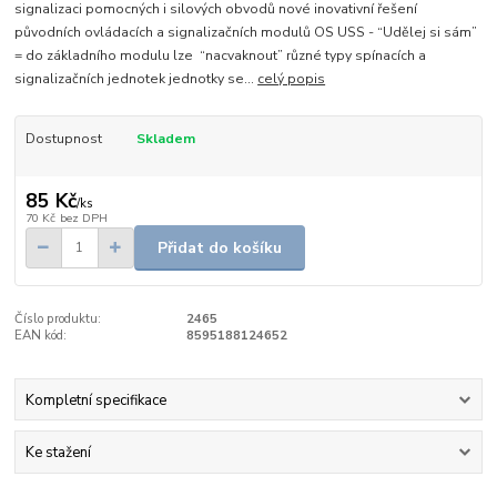
signalizaci pomocných i silových obvodů nové inovativní řešení
původních ovládacích a signalizačních modulů OS USS - “Udělej si sám”
= do základního modulu lze “nacvaknout” různé typy spínacích a
signalizačních jednotek jednotky se...
celý popis
Dostupnost
Skladem
85 Kč
/
ks
70 Kč
bez DPH
Přidat do košíku
Číslo produktu:
2465
EAN kód:
8595188124652
Kompletní specifikace
Ke stažení