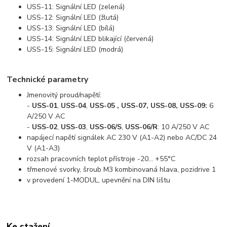
USS-11: Signální LED (zelená)
USS-12: Signální LED (žlutá)
USS-13: Signální LED (bílá)
USS-14: Signální LED blikající (červená)
USS-15: Signální LED (modrá)
Technické parametry
Jmenovitý proud/napětí:
-
USS-01
,
USS-04
,
USS-05 , USS-07, USS-08, USS-09:
6
A/250 V AC
-
USS-02
,
USS-03
,
USS-06/S
,
USS-06/R
: 10 A/250 V AC
napájecí napětí signálek AC 230 V (A1-A2) nebo AC/DC 24
V (A1-A3)
rozsah pracovních teplot přístroje -20... +55°C
třmenové svorky, šroub M3 kombinovaná hlava, pozidrive 1
v provedení 1-MODUL, upevnění na DIN lištu
Ke stažení