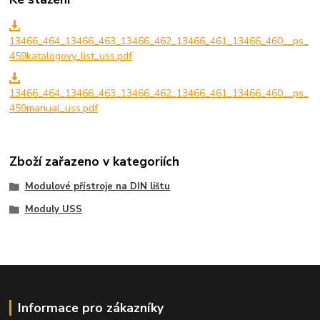
13466_464_13466_463_13466_462_13466_461_13466_460__ps_
459katalogovy_list_uss.pdf
13466_464_13466_463_13466_462_13466_461_13466_460__ps_
459manual_uss.pdf
Zboží zařazeno v kategoriích
Modulové přístroje na DIN lištu
Moduly USS
Informace pro zákazníky