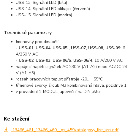
USS-13: Signální LED (bílá)
USS-14: Signální LED blikající (červená)
USS-15: Signální LED (modrá)
Technické parametry
Jmenovitý proud/napětí:
-
USS-01
,
USS-04
,
USS-05 , USS-07, USS-08, USS-09:
6
A/250 V AC
-
USS-02
,
USS-03
,
USS-06/S
,
USS-06/R
: 10 A/250 V AC
napájecí napětí signálek AC 230 V (A1-A2) nebo AC/DC 24
V (A1-A3)
rozsah pracovních teplot přístroje -20... +55°C
třmenové svorky, šroub M3 kombinovaná hlava, pozidrive 1
v provedení 1-MODUL, upevnění na DIN lištu
Ke stažení
13466_461_13466_460__ps_459katalogovy_list_uss.pdf