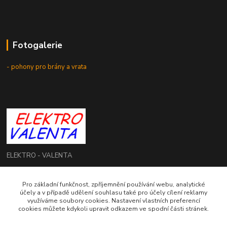
Fotogalerie
- pohony pro brány a vrata
ELEKTRO - VALENTA
Roman Valenta
Pro základní funkčnost, zpříjemnění používání webu, analytické
+420 774 207 980
účely a v případě udělení souhlasu také pro účely cílení reklamy
Po - Pá: 8.00 - 16.00 hod.
využíváme soubory cookies. Nastavení vlastních preferencí
cookies můžete kdykoli upravit odkazem ve spodní části stránek.
info@elektrovalenta.cz