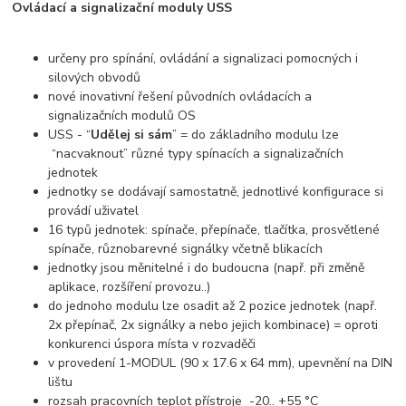
Ovládací a signalizační moduly USS
určeny pro spínání, ovládání a signalizaci pomocných i
silových obvodů
nové inovativní řešení původních ovládacích a
signalizačních modulů OS
USS - “
Udělej si sám
” = do základního modulu lze
“nacvaknout” různé typy spínacích a signalizačních
jednotek
jednotky se dodávají samostatně, jednotlivé konfigurace si
provádí uživatel
16 typů jednotek: spínače, přepínače, tlačítka, prosvětlené
spínače, různobarevné signálky včetně blikacích
jednotky jsou měnitelné i do budoucna (např. při změně
aplikace, rozšíření provozu..)
do jednoho modulu lze osadit až 2 pozice jednotek (např.
2x přepínač, 2x signálky a nebo jejich kombinace) = oproti
konkurenci úspora místa v rozvaděči
v provedení 1-MODUL (90 x 17.6 x 64 mm), upevnění na DIN
lištu
rozsah pracovních teplot přístroje -20.. +55 °C