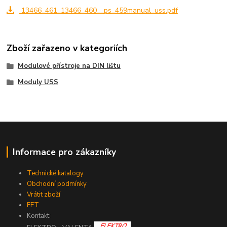
13466_461_13466_460__ps_459manual_uss.pdf
Zboží zařazeno v kategoriích
Modulové přístroje na DIN lištu
Moduly USS
Informace pro zákazníky
Technické katalogy
Obchodní podmínky
Vrátit zboží
EET
Kontakt: