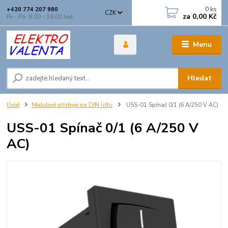
0
ks
+420 774 207 980
CZK
za
0,00 Kč
Po - Pá: 8.00 - 16.00 hod.
Menu
Hledat
Úvod
Modulové přístroje na DIN lištu
USS-01 Spínač 0/1 (6 A/250 V AC)
USS-01 Spínač 0/1 (6 A/250 V
AC)