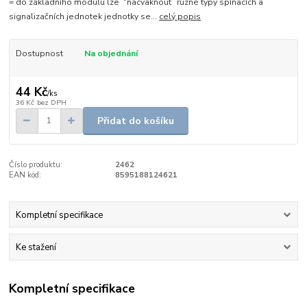
= do základního modulu lze “nacvaknout” různé typy spínacích a
signalizačních jednotek jednotky se...
celý popis
Dostupnost
Na objednání
44 Kč
/
ks
36 Kč
bez DPH
Přidat do košíku
Číslo produktu:
2462
EAN kód:
8595188124621
Kompletní specifikace
Ke stažení
Kompletní specifikace