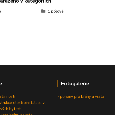
zařazeno v kategoriích
e
1 pólové
e
Fotogalerie
 činnosti
- pohony pro brány a vrata
trukce elektroinstalace v
vých bytech