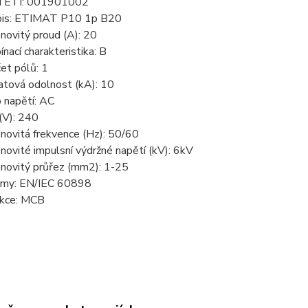
 ETI: 001901002
is: ETIMAT P10 1p B20
novitý proud (A): 20
ínací charakteristika: B
et pólů: 1
atová odolnost (kA): 10
 napětí: AC
(V): 240
novitá frekvence (Hz): 50/60
novité impulsní výdržné napětí (kV): 6kV
novitý průřez (mm2): 1-25
my: EN/IEC 60898
kce: MCB