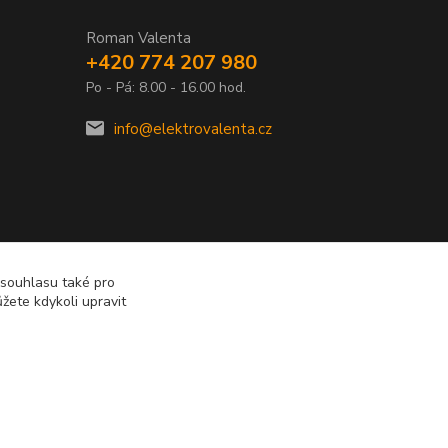
Roman Valenta
+420 774 207 980
Po - Pá: 8.00 - 16.00 hod.
info@elektrovalenta.cz
 souhlasu také pro
žete kdykoli upravit