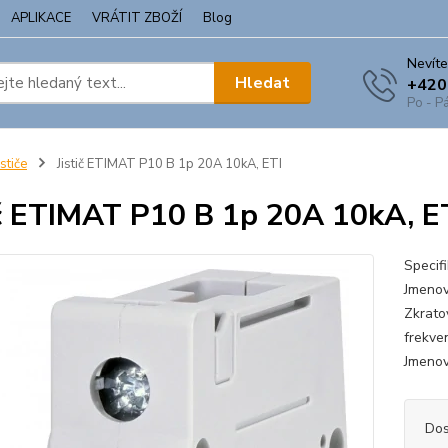
APLIKACE
VRÁTIT ZBOŽÍ
Blog
Nevíte
Hledat
+420
Po - Pá
ističe
Jistič ETIMAT P10 B 1p 20A 10kA, ETI
ič ETIMAT P10 B 1p 20A 10kA, E
Specif
Jmenovi
Zkrato
frekve
Jmenov
Dos