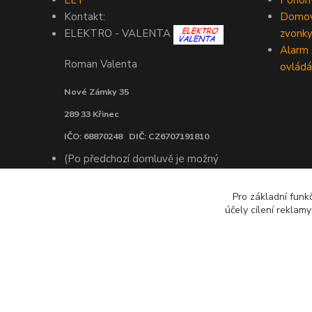
EET
Pohony
Kontakt:
Domovn
zvonk
ELEKTRO - VALENTA
Alarm
Roman Valenta
ovládá
Nové Zámky 35
289 33 Křinec
IČO: 68870248 DIČ: CZ6707191810
(Po předchozí domluvě je možný
osobní odběr objednaného zboží v
Praze)
Pro základní funk
účely cílení reklam