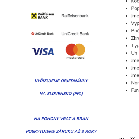
Kód
Pop
Jme
Vyp
Poč
Zkr
Typ
Un 
Jme
Jme
Jme
VYŘIZUJEME
OBJEDNÁVKY
Nor
Fun
NA SLOVENSKO (PPL)
NA POHONY VRAT A BRAN
POSKYTUJEME ZÁRUKU AŽ 3 ROKY