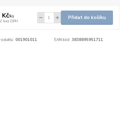
 Kč
/
ks
Přidat do košíku
Kč
bez DPH
roduktu:
001901011
EAN kód:
3838895951711