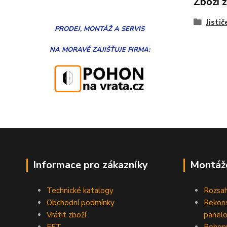
Zboží 
Jistič
PRODEJ, MONTÁŽ
A
SERVIS
NA MORAVĚ
ZAJIŠŤUJE FIRMA:
Informace pro zákazníky
Montáž
Technické katalogy
Rozsah
Obchodní podmínky
Rekons
Vrátit zboží
panelo