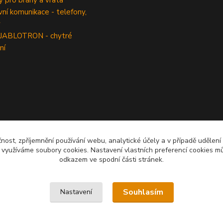
 pro brány a vrata
í komunikace - telefony,
y
 JABLOTRON - chytré
ní
čnost, zpříjemnění používání webu, analytické účely a v případě udělení
y využíváme soubory cookies. Nastavení vlastních preferencí cookies mů
odkazem ve spodní části stránek.
Souhlasím
Nastavení