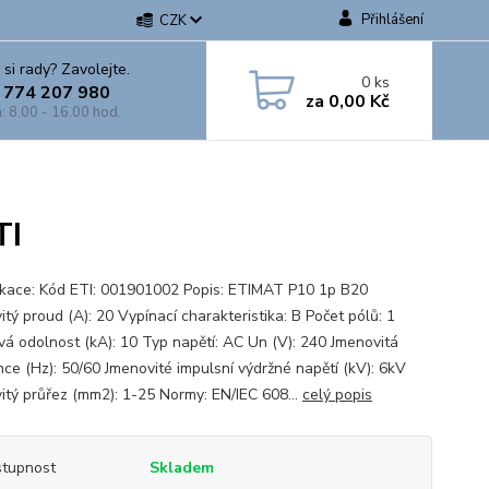
Přihlášení
CZK
 si rady? Zavolejte.
0
ks
 774 207 980
za
0,00 Kč
: 8.00 - 16.00 hod.
TI
ikace: Kód ETI: 001901002 Popis: ETIMAT P10 1p B20
tý proud (A): 20 Vypínací charakteristika: B Počet pólů: 1
vá odolnost (kA): 10 Typ napětí: AC Un (V): 240 Jmenovitá
nce (Hz): 50/60 Jmenovité impulsní výdržné napětí (kV): 6kV
itý průřez (mm2): 1-25 Normy: EN/IEC 608...
celý popis
tupnost
Skladem