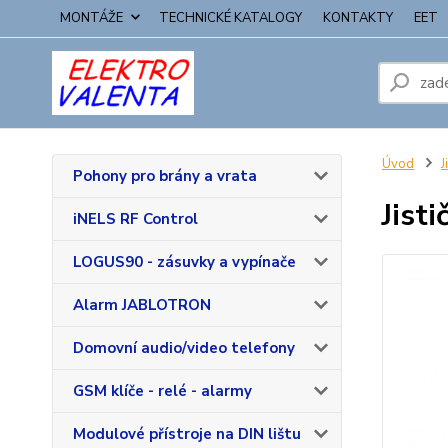
MONTÁŽE
TECHNICKÉ KATALOGY
KONTAKTY
EET
Úvod
J
Pohony pro brány a vrata
Jist
iNELS RF Control
LOGUS90 - zásuvky a vypínače
Alarm JABLOTRON
Domovní audio/video telefony
GSM klíče - relé - alarmy
Modulové přístroje na DIN lištu