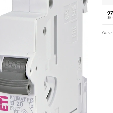
97
80 
Číslo p