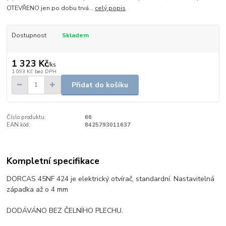
OTEVŘENO jen po dobu trvá...
celý popis
Dostupnost
Skladem
1 323 Kč
/
ks
1 093 Kč
bez DPH
Přidat do košíku
Číslo produktu:
66
EAN kód:
8425793011637
Kompletní specifikace
DORCAS 45NF 424 je elektrický otvírač, standardní. Nastavitelná
západka až o 4 mm
DODÁVÁNO BEZ ČELNÍHO PLECHU.