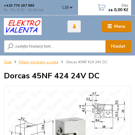
0
ks
+420 774 207 980
CZK
za
0,00 Kč
Po - Pá: 8.00 - 16.00 hod.
Menu
Hledat
Úvod
Pohony pro brány a vrata
Dorcas 45NF 424 24V DC
Dorcas 45NF 424 24V DC