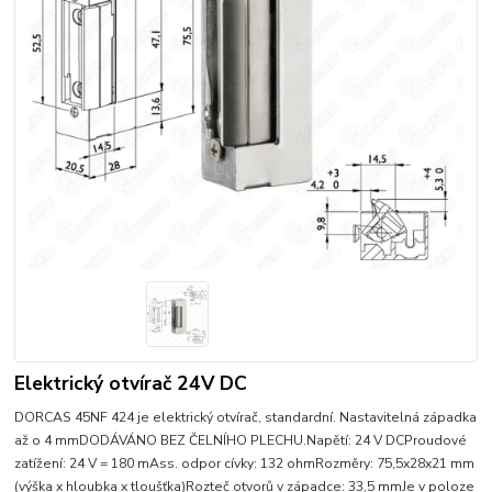
Elektrický otvírač 24V DC
DORCAS 45NF 424 je elektrický otvírač, standardní. Nastavitelná západka
až o 4 mmDODÁVÁNO BEZ ČELNÍHO PLECHU.Napětí: 24 V DCProudové
zatížení: 24 V = 180 mAss. odpor cívky: 132 ohmRozměry: 75,5x28x21 mm
(výška x hloubka x tloušťka)Rozteč otvorů v západce: 33,5 mmJe v poloze