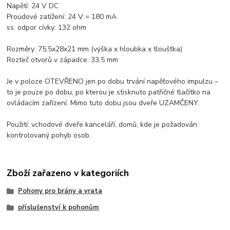
Napětí: 24 V DC
Proudové zatížení: 24 V = 180 mA
ss. odpor cívky: 132 ohm
Rozměry: 75,5x28x21 mm (výška x hloubka x tloušťka)
Rozteč otvorů v západce: 33,5 mm
Je v poloze OTEVŘENO jen po dobu trvání napěťového impulzu –
to je pouze po dobu, po kterou je stisknuto patřičné tlačítko na
ovládacím zařízení. Mimo tuto dobu jsou dveře UZAMČENY.
Použití: vchodové dveře kanceláří, domů, kde je požadován
kontrolovaný pohyb osob.
Zboží zařazeno v kategoriích
Pohony pro brány a vrata
příslušenství k pohonům