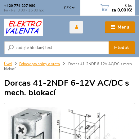
0
ks
+420 774 207 980
CZK
za
0,00 Kč
Po - Pá: 8.00 - 16.00 hod.
Menu
Hledat
Úvod
Pohony pro brány a vrata
Dorcas 41-2NDF 6-12V AC/DC s mech.
blokací
Dorcas 41-2NDF 6-12V AC/DC s
mech. blokací