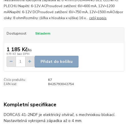
Nastavitelná vykrojená západka až o 4 mm.DODÁVÁNO BEZ ČELNÍHO
PLECHU.Napětí: 6-12V ACProudové zatížení: 6V=600 mA, 12V=1200
mANapětí: 6-12V DCProudové zatížení: 6V=750 mA, 12V=1500 mAOdpor
cívky: 8 ohmRozměry: (šířka x hloubka x výška) 16 x...
celý popis
Dostupnost
Skladem
1 185 Kč
/
ks
979 Kč
bez DPH
Přidat do košíku
Číslo produktu:
67
EAN kód:
8425793042754
Kompletní specifikace
DORCAS 41-2NDF je elektrický otvírač, s mechnixkou blokací.
Nastavitelná vykrojená západka až o 4 mm.