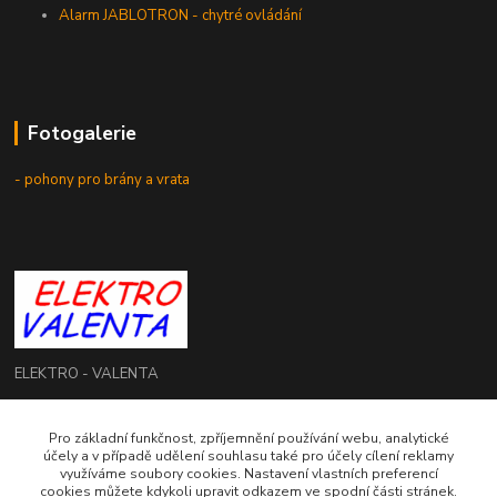
Alarm JABLOTRON - chytré ovládání
Fotogalerie
- pohony pro brány a vrata
ELEKTRO - VALENTA
Roman Valenta
Pro základní funkčnost, zpříjemnění používání webu, analytické
+420 774 207 980
účely a v případě udělení souhlasu také pro účely cílení reklamy
Po - Pá: 8.00 - 16.00 hod.
využíváme soubory cookies. Nastavení vlastních preferencí
cookies můžete kdykoli upravit odkazem ve spodní části stránek.