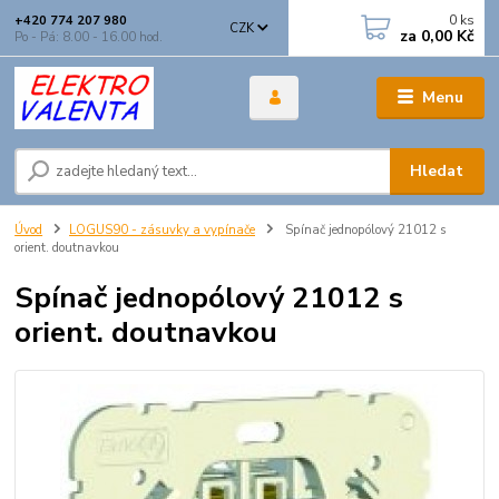
0
ks
+420 774 207 980
CZK
za
0,00 Kč
Po - Pá: 8.00 - 16.00 hod.
Menu
Hledat
Úvod
LOGUS90 - zásuvky a vypínače
Spínač jednopólový 21012 s
orient. doutnavkou
Spínač jednopólový 21012 s
orient. doutnavkou