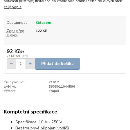
součástí přístroje) Instalace do krabic pod omítku nebo do dutých stěn
celý popis
Dostupnost
Skladem
Cena před
122 Kč
slevou
92 Kč
/
ks
76 Kč
bez DPH
Přidat do košíku
Číslo produktu:
21012
EAN kód:
5603011044596
Výrobce:
Efapel
Kompletní specifikace
Specifikace: 10 A - 250 V
Bezšroubové připojení vodičů