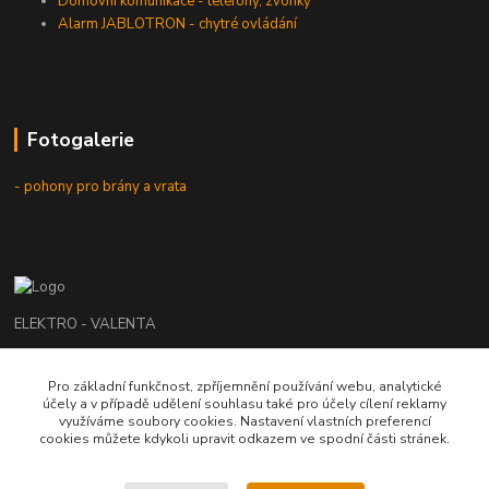
Domovní komunikace - telefony, zvonky
Alarm JABLOTRON - chytré ovládání
Fotogalerie
- pohony pro brány a vrata
ELEKTRO - VALENTA
Roman Valenta
Pro základní funkčnost, zpříjemnění používání webu, analytické
+420 774 207 980
účely a v případě udělení souhlasu také pro účely cílení reklamy
Po - Pá: 8.00 - 16.00 hod.
využíváme soubory cookies. Nastavení vlastních preferencí
cookies můžete kdykoli upravit odkazem ve spodní části stránek.
info@elektrovalenta.cz