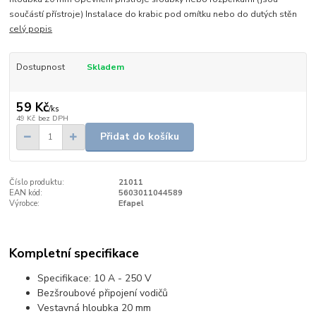
součástí přístroje) Instalace do krabic pod omítku nebo do dutých stěn
celý popis
Dostupnost
Skladem
59 Kč
/
ks
49 Kč
bez DPH
Přidat do košíku
Číslo produktu:
21011
EAN kód:
5603011044589
Výrobce:
Efapel
Kompletní specifikace
Specifikace: 10 A - 250 V
Bezšroubové připojení vodičů
Vestavná hloubka 20 mm