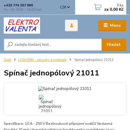
0
ks
+420 774 207 980
CZK
za
0,00 Kč
Po - Pá: 8.00 - 16.00 hod.
Menu
Hledat
Úvod
LOGUS90 - zásuvky a vypínače
Spínač jednopólový 21011
Spínač jednopólový 21011
Specifikace: 10 A - 250 V Bezšroubové připojení vodičů Vestavná
hloubka 20 mm Upevnění přístroje šroubky nebo rozpěrkami (jsou