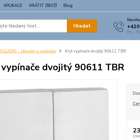
APLIKACE
VRÁTIT ZBOŽÍ
Blog
Nevíte
Hledat
+420
Po - Pá
OGUS90 - zásuvky a vypínače
Kryt vypínače dvojitý 90611 TBR
 vypínače dvojitý 90611 TBR
Dos
Cen
23
19 