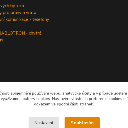
vých bytech
 pro brány a vrata
í komunikace - telefony,
y
 JABLOTRON - chytré
ní
čnost, zpříjemnění používání webu, analytické účely a v případě udělení
y využíváme soubory cookies. Nastavení vlastních preferencí cookies mů
odkazem ve spodní části stránek.
Souhlasím
Nastavení