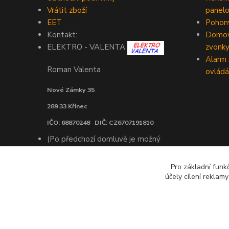
Vrátit zboží
panelo
EET
Pohony
Kontakt:
Domovn
zvonk
ELEKTRO - VALENTA
Alarm
Roman Valenta
ovládá
Nové Zámky 35
289 33 Křinec
IČO: 68870248 DIČ: CZ6707191810
(Po předchozí domluvě je možný
osobní odběr objednaného zboží v
Praze)
Pro základní funk
účely cílení reklam