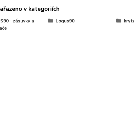
zařazeno v kategoriích
90 - zásuvky a
Logus90
kryt
ače