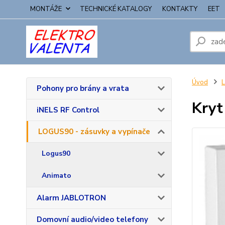
MONTÁŽE
TECHNICKÉ KATALOGY
KONTAKTY
EET
Úvod
L
Pohony pro brány a vrata
Kryt
iNELS RF Control
LOGUS90 - zásuvky a vypínače
Logus90
Animato
Alarm JABLOTRON
Domovní audio/video telefony