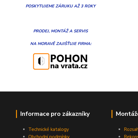
POSKYTUJEME ZÁRUKU AŽ 3 ROKY
PRODEJ, MONTÁŽ
A
SERVIS
NA MORAVĚ
ZAJIŠŤUJE FIRMA:
Informace pro zákazníky
Montáž
Technické katalogy
Rozsah
Obchodní podmínky
Rekons