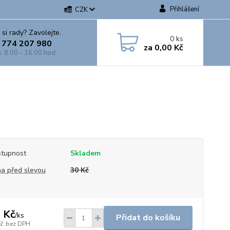
Přihlášení
CZK
 si rady? Zavolejte.
0
ks
 774 207 980
za
0,00 Kč
: 8.00 - 16.00 hod.
tupnost
Skladem
a před slevou
30 Kč
 Kč
/
ks
Přidat do košíku
Kč
bez DPH