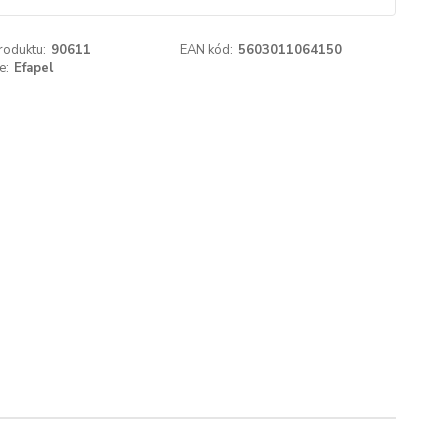
roduktu:
90611
EAN kód:
5603011064150
e:
Efapel