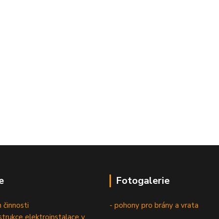
e
Fotogalerie
 činnosti
- pohony pro brány a vrata
trukce elektroinstalace v