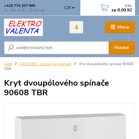
0
ks
+420 774 207 980
CZK
za
0,00 Kč
Po - Pá: 8.00 - 16.00 hod.
Menu
Hledat
Úvod
LOGUS90 - zásuvky a vypínače
Kryt dvoupólového spínače 90608
TBR
Kryt dvoupólového spínače
90608 TBR