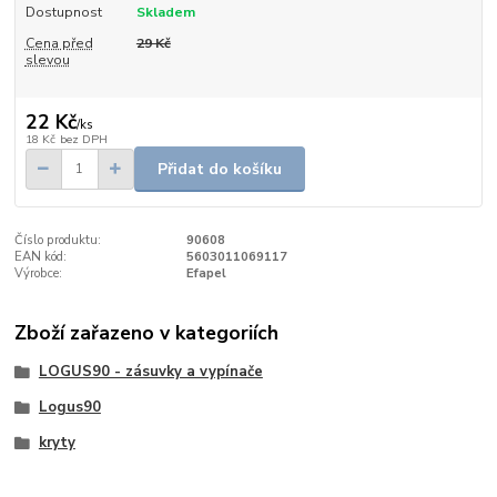
Dostupnost
Skladem
Cena před
29 Kč
slevou
22 Kč
/
ks
18 Kč
bez DPH
Přidat do košíku
Číslo produktu:
90608
EAN kód:
5603011069117
Výrobce:
Efapel
Zboží zařazeno v kategoriích
LOGUS90 - zásuvky a vypínače
Logus90
kryty