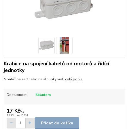
Krabice na spojení kabelů od motorů a řídící
jednotky
Montáž na zeď nebo na sloupky vrat.
celý popis
Dostupnost
Skladem
17 Kč
/
ks
14 Kč
bez DPH
Přidat do košíku