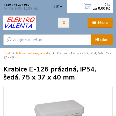
0
ks
+420 774 207 980
CZK
za
0,00 Kč
Po - Pá: 8.00 - 16.00 hod.
Menu
Hledat
Úvod
Pohony pro brány a vrata
Krabice E-126 prázdná, IP54, šedá, 75 x
37 x 40 mm
Krabice E-126 prázdná, IP54,
šedá, 75 x 37 x 40 mm