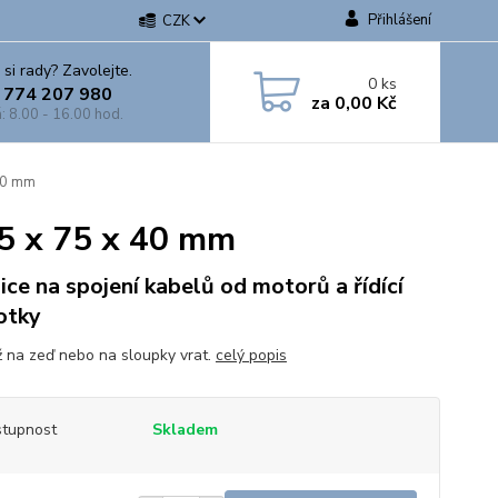
Přihlášení
CZK
 si rady? Zavolejte.
0
ks
 774 207 980
za
0,00 Kč
: 8.00 - 16.00 hod.
 40 mm
75 x 75 x 40 mm
ice na spojení kabelů od motorů a řídící
otky
 na zeď nebo na sloupky vrat.
celý popis
tupnost
Skladem