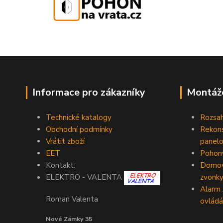
Informace pro zákazníky
Montáž
Technické katalogy
Rozsah
Obchodní podmínky
Rekons
Vrátit zboží
panelo
EET
Pohony
Kontakt:
Domovn
zvonk
ELEKTRO - VALENTA
Alarm
Roman Valenta
ovládá
Nové Zámky 35