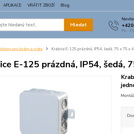
APLIKACE
VRÁTIT ZBOŽÍ
Blog
Nevíte
Hledat
+420
Po - Pá
ohony pro brány a vrata
Krabice E-125 prázdná, IP54, šedá, 75 x 75 x
ice E-125 prázdná, IP54, šedá, 
Krab
jedn
Montáž
Dos