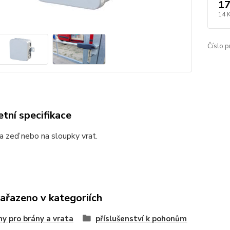
17
14 
Číslo p
tní specifikace
 zeď nebo na sloupky vrat.
zařazeno v kategoriích
y pro brány a vrata
příslušenství k pohonům