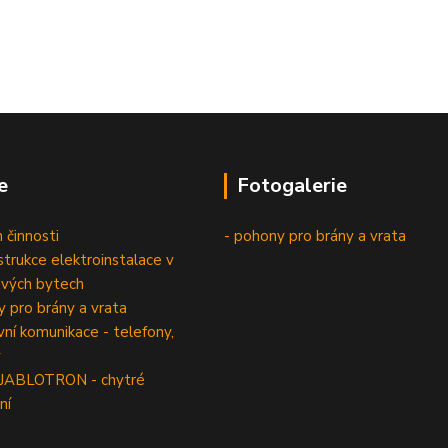
e
Fotogalerie
 činnosti
- pohony pro brány a vrata
trukce elektroinstalace v
vých bytech
 pro brány a vrata
í komunikace - telefony,
y
 JABLOTRON - chytré
ní