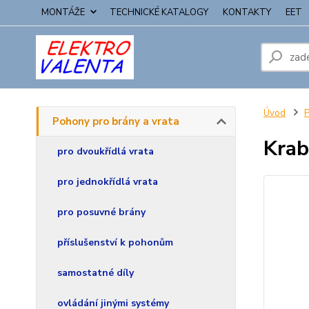
MONTÁŽE
TECHNICKÉ KATALOGY
KONTAKTY
EET
Úvod
P
Pohony pro brány a vrata
Krab
pro dvoukřídlá vrata
pro jednokřídlá vrata
pro posuvné brány
příslušenství k pohonům
samostatné díly
ovládání jinými systémy