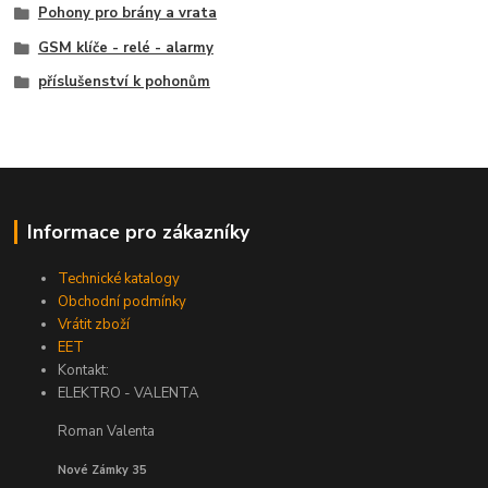
Pohony pro brány a vrata
GSM klíče - relé - alarmy
příslušenství k pohonům
Informace pro zákazníky
Technické katalogy
Obchodní podmínky
Vrátit zboží
EET
Kontakt:
ELEKTRO - VALENTA
Roman Valenta
Nové Zámky 35