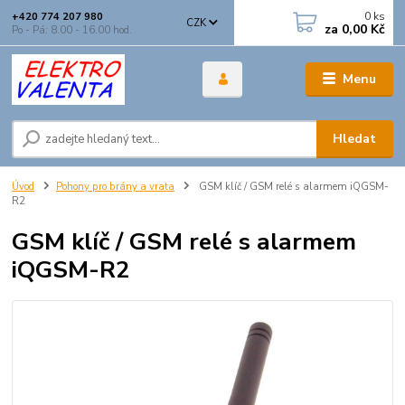
0
ks
+420 774 207 980
CZK
za
0,00 Kč
Po - Pá: 8.00 - 16.00 hod.
Menu
Hledat
Úvod
Pohony pro brány a vrata
GSM klíč / GSM relé s alarmem iQGSM-
R2
GSM klíč / GSM relé s alarmem
iQGSM-R2