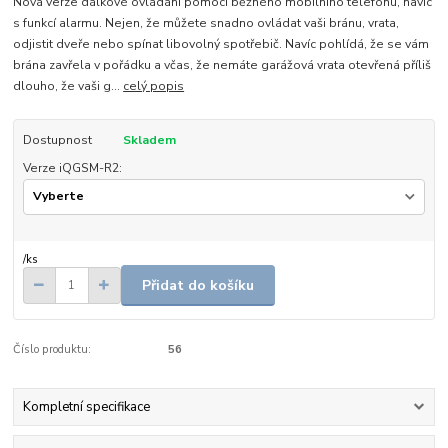
Nová verze dálkové ovládání pomocí běžného mobilního telefonu, navíc
s funkcí alarmu. Nejen, že můžete snadno ovládat vaši bránu, vrata,
odjistit dveře nebo spínat libovolný spotřebič. Navíc pohlídá, že se vám
brána zavřela v pořádku a včas, že nemáte garážová vrata otevřená příliš
dlouho, že vaši g...
celý popis
Dostupnost
Skladem
Verze iQGSM-R2:
/
ks
Přidat do košíku
Číslo produktu:
56
Kompletní specifikace