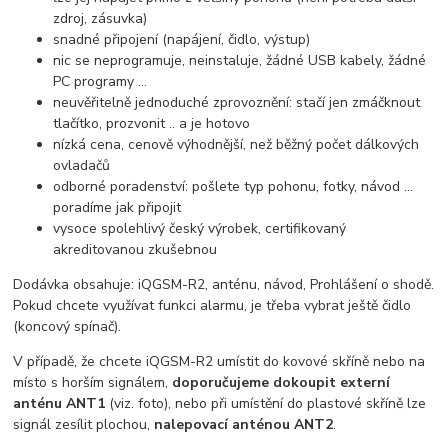
zdroj, zásuvka)
snadné připojení (napájení, čidlo, výstup)
nic se neprogramuje, neinstaluje, žádné USB kabely, žádné
PC programy ...
neuvěřitelně jednoduché zprovoznění: stačí jen zmáčknout
tlačítko, prozvonit .. a je hotovo
nízká cena, cenově výhodnější, než běžný počet dálkových
ovladačů
odborné poradenství: pošlete typ pohonu, fotky, návod ...
poradíme jak připojit
vysoce spolehlivý český výrobek, certifikovaný
akreditovanou zkušebnou
Dodávka obsahuje: iQGSM-R2, anténu, návod, Prohlášení o shodě.
Pokud chcete využívat funkci alarmu, je třeba vybrat ještě čidlo
(koncový spínač).
V případě, že chcete iQGSM-R2 umístit do kovové skříně nebo na
místo s horším signálem,
doporučujeme dokoupit externí
anténu ANT1
(viz. foto), nebo při umístění do plastové skříně lze
signál zesílit plochou,
nalepovací anténou ANT2
.