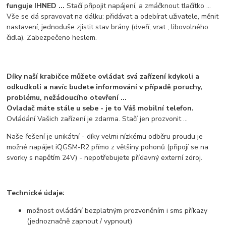
funguje IHNED ...
Stačí připojit napájení, a zmáčknout tlačítko ...
Vše se dá spravovat na dálku: přidávat a odebírat uživatele, měnit
nastavení, jednoduše zjistit stav brány (dveří, vrat , libovolného
čidla). Zabezpečeno heslem.
Díky naší krabičce můžete ovládat svá zařízení kdykoli a
odkudkoli a navíc budete informování v případě poruchy,
problému, nežádoucího otevření ...
Ovladač máte stále u sebe - je to Váš mobilní telefon.
Ovládání Vašich zařízení je zdarma. Stačí jen prozvonit ...
Naše řešení je unikátní - díky velmi nízkému odběru proudu je
možné napájet iQGSM-R2 přímo z většiny pohonů (připojí se na
svorky s napětím 24V) - nepotřebujete přídavný externí zdroj.
Technické údaje:
možnost ovládání bezplatným prozvoněním i sms příkazy
(jednoznačně zapnout / vypnout)