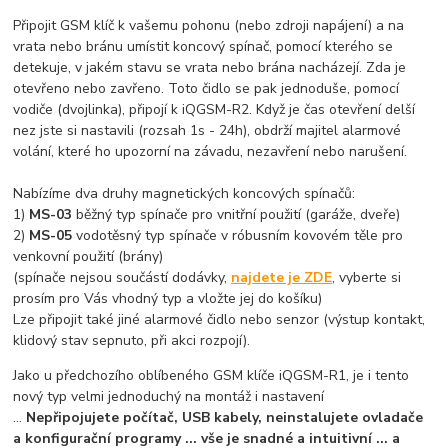
Připojit GSM klíč k vašemu pohonu (nebo zdroji napájení) a na
vrata nebo bránu umístit koncový spínač, pomocí kterého se
detekuje, v jakém stavu se vrata nebo brána nacházejí. Zda je
otevřeno nebo zavřeno. Toto čidlo se pak jednoduše, pomocí
vodiče (dvojlinka), připojí k iQGSM-R2. Když je čas otevření delší
nez jste si nastavili (rozsah 1s - 24h), obdrží majitel alarmové
volání, které ho upozorní na závadu, nezavření nebo narušení.
Nabízíme dva druhy magnetických koncových spínačů:
1)
MS-03
běžný typ spínače pro vnitřní použití (garáže, dveře)
2)
MS-05
vodotěsný typ spínače v róbusním kovovém těle pro
venkovní použití (brány)
(spínače nejsou součástí dodávky,
najdete je ZDE
, vyberte si
prosím pro Vás vhodný typ a vložte jej do košíku)
Lze připojit také jiné alarmové čidlo nebo senzor (výstup kontakt,
klidový stav sepnuto, při akci rozpojí).
Jako u předchozího oblíbeného GSM klíče iQGSM-R1, je i tento
nový typ velmi jednoduchý na montáž i nastavení
...
Nepřipojujete počítač, USB kabely, neinstalujete ovladače
a konfigurační programy ... vše je snadné a intuitivní ... a