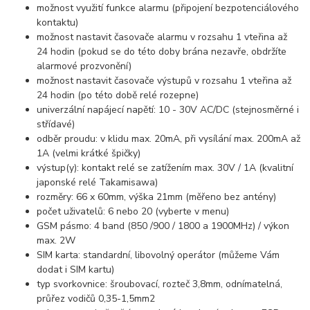
možnost využití funkce alarmu (připojení bezpotenciálového
kontaktu)
možnost nastavit časovače alarmu v rozsahu 1 vteřina až
24 hodin (pokud se do této doby brána nezavře, obdržíte
alarmové prozvonění)
možnost nastavit časovače výstupů v rozsahu 1 vteřina až
24 hodin (po této době relé rozepne)
univerzální napájecí napětí: 10 - 30V AC/DC (stejnosměrné i
střídavé)
odběr proudu: v klidu max. 20mA, při vysílání max. 200mA až
1A (velmi krátké špičky)
výstup(y): kontakt relé se zatížením max. 30V / 1A (kvalitní
japonské relé Takamisawa)
rozměry: 66 x 60mm, výška 21mm (měřeno bez antény)
počet uživatelů: 6 nebo 20 (vyberte v menu)
GSM pásmo: 4 band (850 /900 / 1800 a 1900MHz) / výkon
max. 2W
SIM karta: standardní, libovolný operátor (můžeme Vám
dodat i SIM kartu)
typ svorkovnice: šroubovací, rozteč 3,8mm, odnímatelná,
průřez vodičů 0,35-1,5mm2