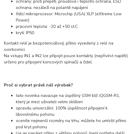
ochrany: proti přepětí, proudová i teplotní ochrana, ESD
ochrana, nezáleží na polaritě napájení
řídící mikroprocesor: Microchip (USA) XLP (eXtreme Low
Power)
pracovní teplota: -20 až +50 st.C
krytí: IP50
Kontakt relé je bezpotenciálový, přímo vyvedený z relé na
svorkovnici.
Na vstupy IN1 a IN2 lze připojit pouze kontakty (nepřivést napětí)
určeno pro připojení koncových spínačů a čidel.
Proč si vybrat právě náš výrobek?
tato novinka navazuje na úspěšný GSM klíč iQGSM-R1,
který je mezi uživateli velmi oblíben
opravdu univerzální, 100% úspěšnost připojení k
libovolnému pohonu
oceníte nejmenší rozměry na trhu, můžete ho umístit přímo
pod kryt pohonu
lze jej napájet přímo z většiny pohonů (není potřeba další