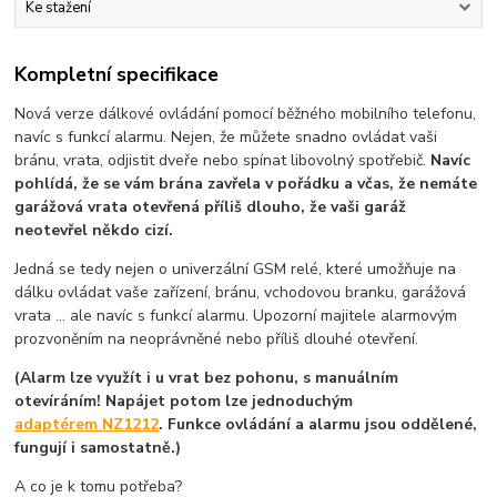
Ke stažení
Kompletní specifikace
Nová verze dálkové ovládání pomocí běžného mobilního telefonu,
navíc s funkcí alarmu. Nejen, že můžete snadno ovládat vaši
bránu, vrata, odjistit dveře nebo spínat libovolný spotřebič.
Navíc
pohlídá, že se vám brána zavřela v pořádku a včas, že nemáte
garážová vrata otevřená příliš dlouho, že vaši garáž
neotevřel někdo cizí.
Jedná se tedy nejen o univerzální GSM relé, které umožňuje na
dálku ovládat vaše zařízení, bránu, vchodovou branku, garážová
vrata ... ale navíc s funkcí alarmu. Upozorní majitele alarmovým
prozvoněním na neoprávněné nebo příliš dlouhé otevření.
(Alarm lze využít i u vrat bez pohonu, s manuálním
otevíráním! Napájet potom lze jednoduchým
adaptérem NZ1212
. Funkce ovládání a alarmu jsou oddělené,
fungují i samostatně.)
A co je k tomu potřeba?