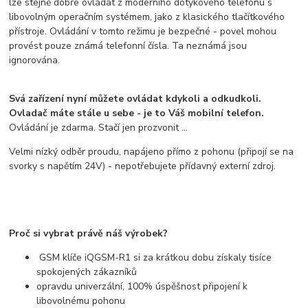
lze stejně dobře ovládat z moderního dotykového telefonu s
libovolným operačním systémem, jako z klasického tlačítkového
přístroje. Ovládání v tomto režimu je bezpečné - povel mohou
provést pouze známá telefonní čísla. Ta neznámá jsou
ignorována.
Svá zařízení nyní můžete ovládat kdykoli a odkudkoli.
Ovladač máte stále u sebe - je to Váš mobilní telefon.
Ovládání je zdarma. Stačí jen prozvonit ...
Velmi nízký odběr proudu, napájeno přímo z pohonu (připojí se na
svorky s napětím 24V) - nepotřebujete přídavný externí zdroj.
Proč si vybrat právě náš výrobek?
GSM klíče iQGSM-R1 si za krátkou dobu získaly tisíce
spokojených zákazníků
opravdu univerzální, 100% úspěšnost připojení k
libovolnému pohonu