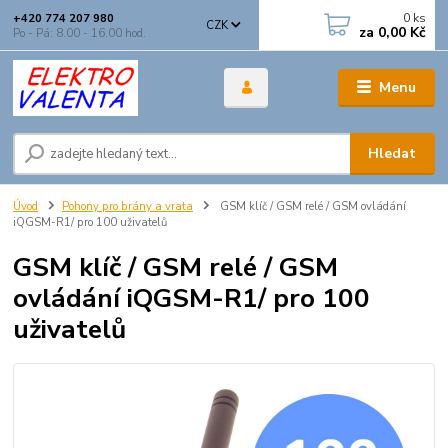
0
ks
+420 774 207 980
CZK
za
0,00 Kč
Po - Pá: 8.00 - 16.00 hod.
Menu
Hledat
Úvod
Pohony pro brány a vrata
GSM klíč / GSM relé / GSM ovládání
iQGSM-R1/ pro 100 uživatelů
GSM klíč / GSM relé / GSM
ovládání iQGSM-R1/ pro 100
uživatelů