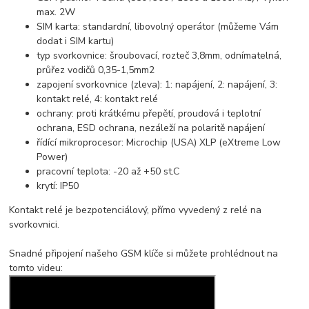
max. 2W
SIM karta: standardní, libovolný operátor (můžeme Vám
dodat i SIM kartu)
typ svorkovnice: šroubovací, rozteč 3,8mm, odnímatelná,
průřez vodičů 0,35-1,5mm2
zapojení svorkovnice (zleva): 1: napájení, 2: napájení, 3:
kontakt relé, 4: kontakt relé
ochrany: proti krátkému přepětí, proudová i teplotní
ochrana, ESD ochrana, nezáleží na polaritě napájení
řídící mikroprocesor: Microchip (USA) XLP (eXtreme Low
Power)
pracovní teplota: -20 až +50 st.C
krytí: IP50
Kontakt relé je bezpotenciálový, přímo vyvedený z relé na
svorkovnici.
Snadné připojení našeho GSM klíče si můžete prohlédnout na
tomto videu: