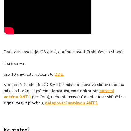
Dodávka obsahuje: GSM klíč, anténu, návod, Prohlášení o shodě.
Další verze:
pro 10 uživatelů naleznete
ZDE.
V případě, že chcete iQGSM-R1 umístit do kovové skříně nebo na
místo s horším signálem,
doporučujeme dokoupit
externí
anténu ANT1
(viz. foto), nebo při umístění do plastové skříně lze
signál zesílit plochou,
nalepovací anténou ANT2
.
Ke stažení