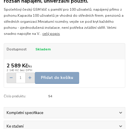
rozsah napájení, univerzální použití.
Spolehlivý český GSM klíč s pamětí pro 100 uživatelů, napájený přímo z
pohonu.Kapacita 100 uživatelů je vhodná do středních firem, penzionů a
středních organizací.Miniaturní rozměry, vejde se pod kryt každého
pohonu - zjednodušená instalace, není potřeba zvláštní skříň. Velmi
snadno napojíte na V...
celý popis
Dostupnost
Skladem
2 589 Kč
/
ks
2 140 Kč
bez DPH
Přidat do košíku
Číslo produktu:
54
Kompletní specifikace
Ke stažení