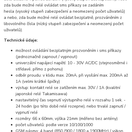
zda bude možné relé ovládat sms příkazy se zadáním
hesla (vysoký stupeň zabezpečení a neomezený počet uživatelů)
a nebo, zda bude možné relé ovládat bezplatně, prozváněním z
libovolného čísla (nízký stupeň zabezpečení a neomezený počet
uživatelů).
Technické údaje:
možnost ovládání bezplatným prozvoněním i sms příkazy
(jednoznačně zapnout / vypnout)
univerzální napájecí napětí: 10 - 30V AC/DC (stejnosměrné i
střídavé, přímo z pohonu)
odběr proudu: v klidu max. 20mA, při vysílání max. 200mA až
1A (velmi krátké špičky)
výstup: kontakt relé se zatížením max. 30V / 1A (kvalitní
japonské relé Takamisawa)
nastavitelný čas sepnutí výstupního relé v rozsahu 1 sek. -
24 hodin (po této době relé rozepne), nebo trvalé zapnutí /
vypnutí relé
rozměry: 66 x 60mm, výška 21mm (měřeno bez antény)
počet uživatelů: podle verze 10/100/1000
GSM pásmo: 4 band (850 /900 / 1800 a 1900MHz) / výkon