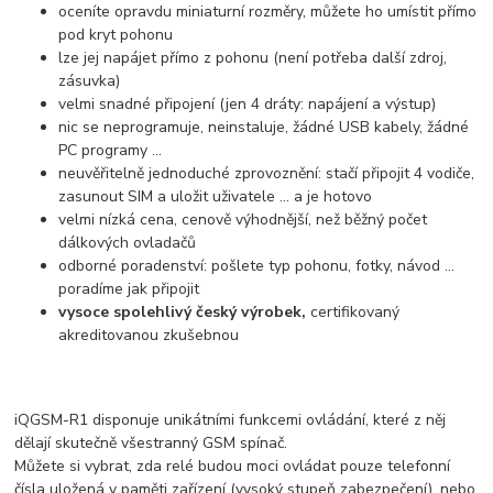
oceníte opravdu miniaturní rozměry, můžete ho umístit přímo
pod kryt pohonu
lze jej napájet přímo z pohonu (není potřeba další zdroj,
zásuvka)
velmi snadné připojení (jen 4 dráty: napájení a výstup)
nic se neprogramuje, neinstaluje, žádné USB kabely, žádné
PC programy ...
neuvěřitelně jednoduché zprovoznění: stačí připojit 4 vodiče,
zasunout SIM a uložit uživatele ... a je hotovo
velmi nízká cena, cenově výhodnější, než běžný počet
dálkových ovladačů
odborné poradenství: pošlete typ pohonu, fotky, návod ...
poradíme jak připojit
vysoce spolehlivý český výrobek,
certifikovaný
akreditovanou zkušebnou
iQGSM-R1 disponuje unikátními funkcemi ovládání, které z něj
dělají skutečně všestranný GSM spínač.
Můžete si vybrat, zda relé budou moci ovládat pouze telefonní
čísla uložená v paměti zařízení (vysoký stupeň zabezpečení), nebo