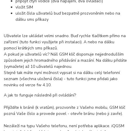
připojit čtyři vodiče (dva napájení, dva ovládací)
vložit SIM
uložit čísla uživatelů buď bezpatně prozvoněním nebo na
dálku sms příkazy
Uživatele lze ukládat velmi snadno. Buď rychle tlačítkem přímo na
zařízení (tuto funkci využijete při instalaci). A nebo na dálku
pomocí krátkých sms příkazů.
A pokud je uživatelů víc? Náš GSM klíč disponuje nejjednodušším
způsobem jejich hromadného přidávání a mazání. Na dálku přidáte
(vymažete) až 10 uživatelů najednou.
Stejně tak máte nyní možnost vypsat si na dálku celý telefonní
seznam (všechna uložená čísla) - tuto funkci jsme přidali jako
novinku od verze fw 4.10.
A jak to funguje následně při ovládání?
Přijíždíte k bráně (k vratům), prozvoníte z Vašeho mobilu, GSM klíč
pozná Vaše číslo a provede povel - otevře bránu (nebo ji zavře).
Nezáleží na typu Vašeho telefonu, není potřeba aplikace. iQGSM