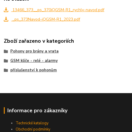
13466_373__ps_370iQGSM-R1_rychly-navod.pdf
_ps_373Navod-iQGSM-R1_2023.pdf
Zboží zařazeno v kategoriích
Pohony pro brány a vrata
GSM klíče - relé - alarmy
příslušenství k pohonům
Informace pro zákazníky
Technické katalogy
Obchodní podmínky