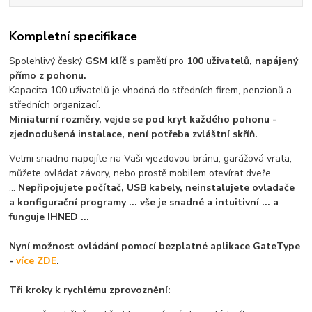
Kompletní specifikace
Spolehlivý český
GSM klíč
s pamětí pro
100 uživatelů, napájený
přímo z pohonu.
Kapacita 100 uživatelů je vhodná do středních firem, penzionů a
středních organizací.
Miniaturní rozměry, vejde se pod kryt každého pohonu -
zjednodušená instalace, není potřeba zvláštní skříň.
Velmi snadno napojíte na Vaši vjezdovou bránu, garážová vrata,
můžete ovládat závory, nebo prostě mobilem otevírat dveře
...
Nepřipojujete počítač, USB kabely, neinstalujete ovladače
a konfigurační programy ... vše je snadné a intuitivní ... a
funguje IHNED ...
Nyní možnost ovládání pomocí bezplatné aplikace GateType
-
více ZDE
.
Tři kroky k rychlému zprovoznění: