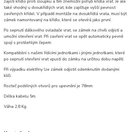
zajistí křídlo proti sloupku a tím znemožní pohyb křídla vrat. Je ale
také vhodný u dvoukřídlých vrat, kde zajišťuje vyšší pevnost
zavřených křídel. V případě montáže na dvoukřídlá vrata, musí být
zámek namontovaný na křídlo, které se otevírá jako první.
Po sepnutí dálkového ovladače vrat, se zámek na chvíli odjistí a
umožní otevření vrat. Při zavření vrat se opět automaticky pevně
spojí s protilehlým čepem.
Kompatibilní s našimi řídícími jednotkami i jinými jednotkami, které
po sepnutí otevření vrat vpustí do zámku na určitou dobu napětí.
Při výpadku elektřiny lze zámek odjistit odemknutím dodanými
klíči.
Rozteč podélných otvorů pro upevnění je 78mm.
Délka kabelu 5m.
Váha 2,8 Kg.