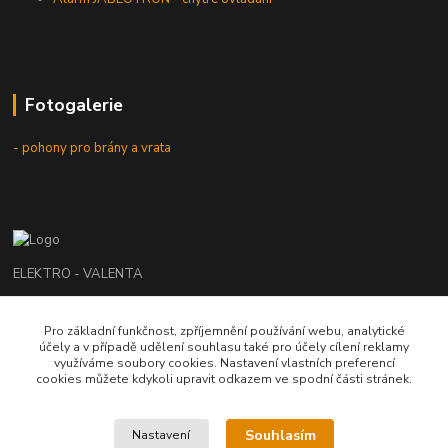
Fotogalerie
- pohony pro brány a vrata
ELEKTRO - VALENTA
Roman Valenta
Pro základní funkčnost, zpříjemnění používání webu, analytické
+420 774 207 980
účely a v případě udělení souhlasu také pro účely cílení reklamy
Po - Pá: 8.00 - 16.00 hod.
využíváme soubory cookies. Nastavení vlastních preferencí
cookies můžete kdykoli upravit odkazem ve spodní části stránek.
info@elektrovalenta.cz
Souhlasím
Nastavení