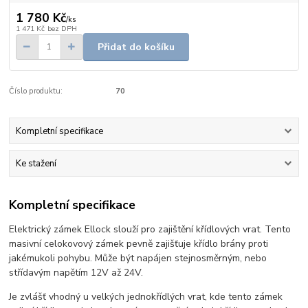
1 780 Kč
/
ks
1 471 Kč
bez DPH
Přidat do košíku
Číslo produktu:
70
Kompletní specifikace
Ke stažení
Kompletní specifikace
Elektrický zámek Ellock slouží pro zajištění křídlových vrat. Tento
masivní celokovový zámek pevně zajišťuje křídlo brány proti
jakémukoli pohybu. Může být napájen stejnosměrným, nebo
střídavým napětím 12V až 24V.
Je zvlášť vhodný u velkých jednokřídlých vrat, kde tento zámek