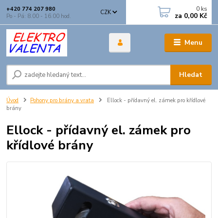
0
ks
+420 774 207 980
CZK
za
0,00 Kč
Po - Pá: 8.00 - 16.00 hod.
Menu
Hledat
Úvod
Pohony pro brány a vrata
Ellock - přídavný el. zámek pro křídlové
brány
Ellock - přídavný el. zámek pro
křídlové brány